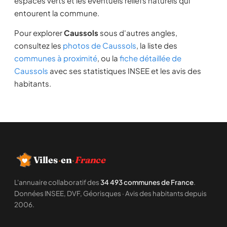
espaces verts et les éventuels reliefs naturels qui
entourent la commune.
Pour explorer
Caussols
sous d'autres angles,
consultez les
photos de Caussols
, la liste des
communes à proximité
, ou la
fiche détaillée de
Caussols
avec ses statistiques INSEE et les avis des
habitants.
Villes
·
en
·
France
L'annuaire collaboratif des
34 493 communes de France
.
Données INSEE, DVF, Géorisques · Avis des habitants depuis
2006.