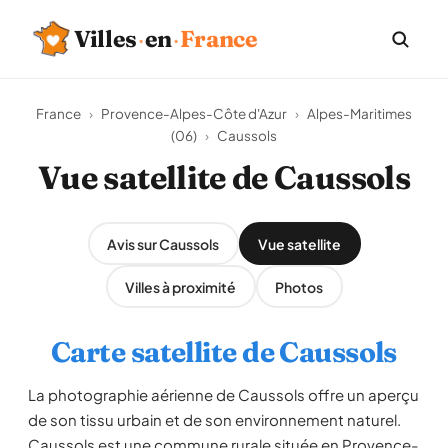
Villes
·
en
·
France
France
›
Provence-Alpes-Côte d'Azur
›
Alpes-Maritimes
(06)
›
Caussols
Vue satellite de Caussols
Avis sur Caussols
Vue satellite
Villes à proximité
Photos
Carte satellite de Caussols
La photographie aérienne de Caussols offre un aperçu
de son tissu urbain et de son environnement naturel.
Caussols est une commune rurale située en Provence-