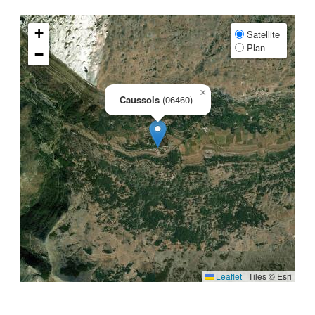
+
Satellite
Plan
−
×
Caussols
(06460)
Leaflet
|
Tiles © Esri