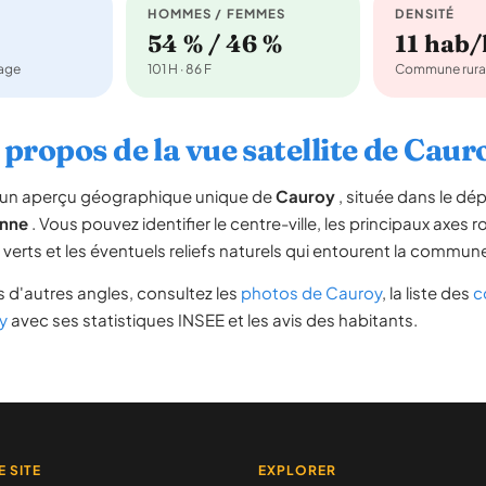
HOMMES / FEMMES
DENSITÉ
54 % / 46 %
11 hab
nage
101 H · 86 F
Commune rura
 propos de la vue satellite de Caur
re un aperçu géographique unique de
Cauroy
, située dans le d
nne
. Vous pouvez identifier le centre-ville, les principaux axes r
s verts et les éventuels reliefs naturels qui entourent la commun
 d'autres angles, consultez les
photos de Cauroy
, la liste des
c
y
avec ses statistiques INSEE et les avis des habitants.
E SITE
EXPLORER