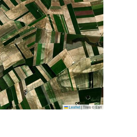
Leaflet
|
Tiles © Esri