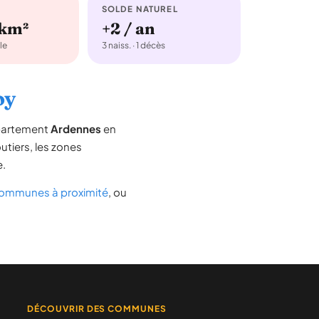
SOLDE NATUREL
/km²
+2 / an
le
3 naiss. · 1 décès
oy
épartement
Ardennes
en
outiers, les zones
e.
ommunes à proximité
, ou
DÉCOUVRIR DES COMMUNES