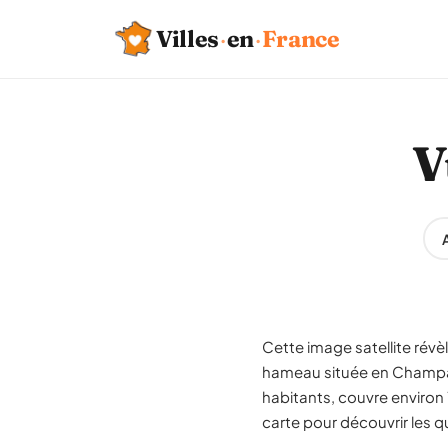
Villes
·
en
·
France
V
Cette image satellite révè
hameau située en Champa
habitants, couvre environ 
carte pour découvrir les qu