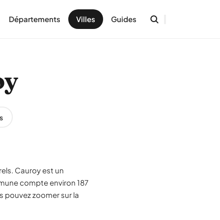
Départements
Villes
Guides
oy
s
rels. Cauroy est un
mune compte environ 187
us pouvez zoomer sur la