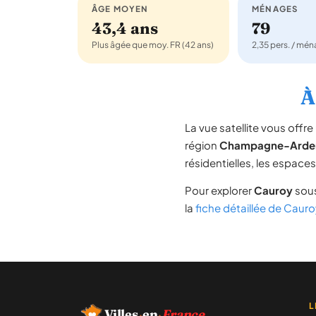
ÂGE MOYEN
MÉNAGES
43,4 ans
79
Plus âgée que moy. FR (42 ans)
2,35 pers. / mé
À
La vue satellite vous off
région
Champagne-Arde
résidentielles, les espace
Pour explorer
Cauroy
sous
la
fiche détaillée de Cauro
L
Villes
·
en
·
France