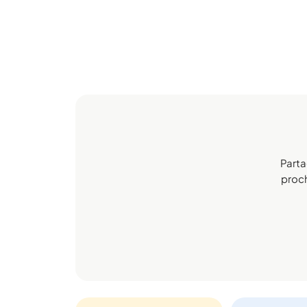
Parta
proch