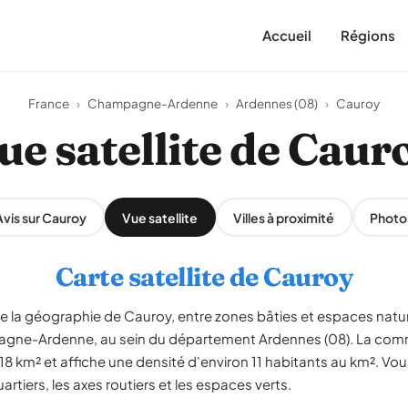
Accueil
Régions
France
›
Champagne-Ardenne
›
Ardennes (08)
›
Cauroy
ue satellite de Caur
Avis sur Cauroy
Vue satellite
Villes à proximité
Photo
Carte satellite de Cauroy
le la géographie de Cauroy, entre zones bâties et espaces natu
gne-Ardenne, au sein du département Ardennes (08). La com
18 km² et affiche une densité d'environ 11 habitants au km². Vo
artiers, les axes routiers et les espaces verts.