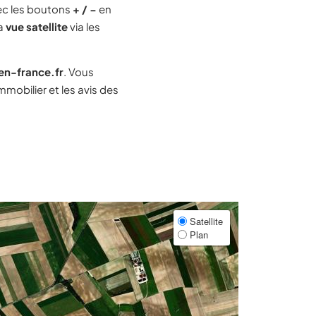
ec les boutons
+ / −
en
la
vue satellite
via les
-en-france.fr
. Vous
mobilier et les avis des
Satellite
Plan