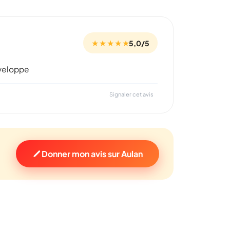
★ ★ ★ ★ ★
5,0/5
developpe
Signaler cet avis
Donner mon avis sur Aulan