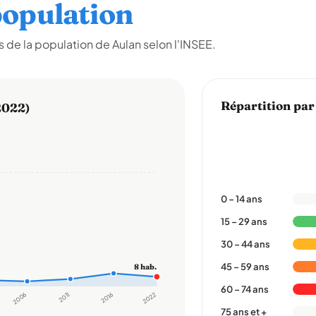
opulation
de la population de Aulan selon l'INSEE.
Répartition par
2022)
0 – 14 ans
15 – 29 ans
30 – 44 ans
45 – 59 ans
8 hab.
60 – 74 ans
2006
2011
2016
2022
75 ans et +