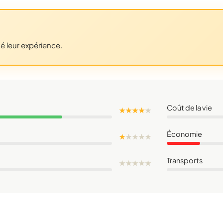
gé leur expérience.
Coût de la vie
★ ★ ★ ★
★
Économie
★
★
★
★
★
Transports
★
★
★
★
★