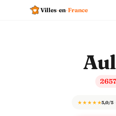
Villes
·
en
·
France
Au
265
★ ★ ★ ★ ★
5,0/5