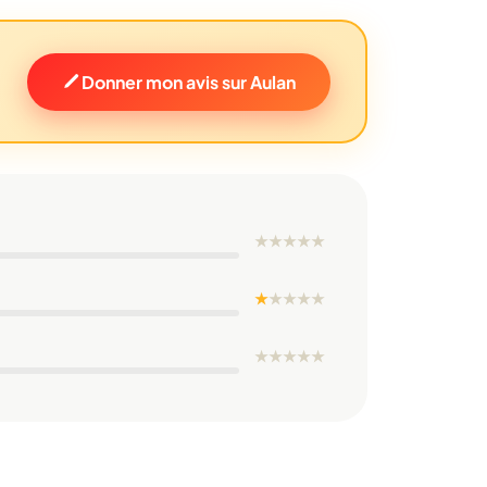
Donner mon avis sur Aulan
★
★
★
★
★
★
★
★
★
★
★
★
★
★
★