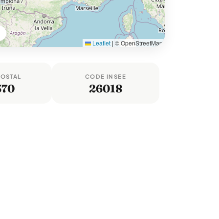
Leaflet
|
© OpenStreetMap
POSTAL
CODE INSEE
570
26018