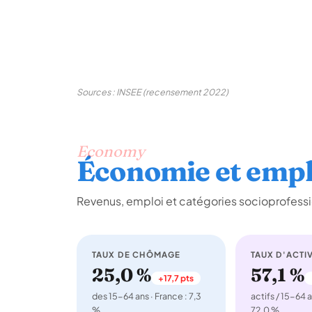
Sources : INSEE (recensement 2022)
Economy
Économie et empl
Revenus, emploi et catégories socioprofessi
TAUX DE CHÔMAGE
TAUX D'ACTIV
25,0 %
57,1 %
+17,7 pts
des 15-64 ans · France : 7,3
actifs / 15-64 a
%
72,0 %