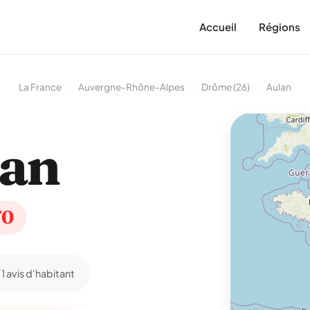
Accueil
Régions
La France
›
Auvergne-Rhône-Alpes
›
Drôme (26)
›
Aulan
lan
70
1 avis d'habitant