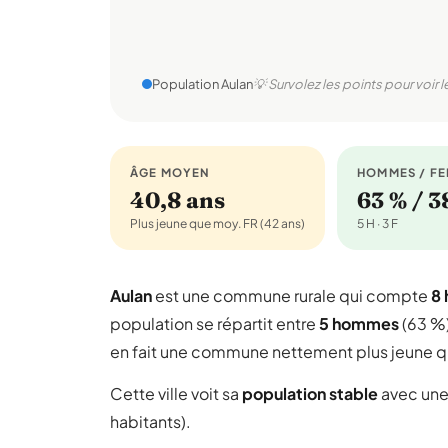
Population Aulan
💡 Survolez les points pour voir l
ÂGE MOYEN
HOMMES / F
40,8 ans
63 % / 3
Plus jeune que moy. FR (42 ans)
5 H · 3 F
Aulan
est une commune rurale qui compte
8 
population se répartit entre
5 hommes
(63 %
en fait une commune nettement plus jeune qu
Cette ville voit sa
population stable
avec une
habitants).