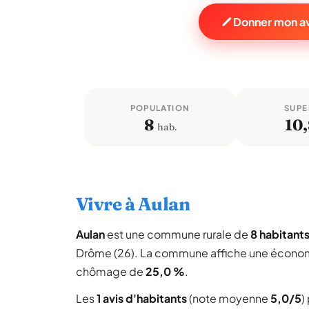
Donner mon av
POPULATION
SUPE
8
10
hab.
Vivre à Aulan
Aulan
est une commune rurale de
8 habitant
Drôme (26). La commune affiche une écono
chômage de
25,0 %
.
Les
1 avis d'habitants
(note moyenne
5,0/5
)