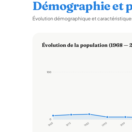
Démographie et p
Évolution démographique et caractéristiques 
Évolution de la population (1968 — 
100
100
0
0
1968
1975
1982
1990
1999