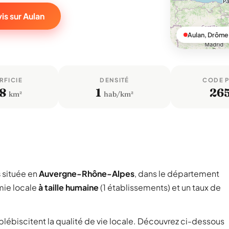
is sur Aulan
Aulan, Drôme
RFICIE
DENSITÉ
CODE 
,8
1
26
km²
hab/km²
s
située en
Auvergne-Rhône-Alpes
, dans le département
mie locale
à taille humaine
(1 établissements) et un taux de
 plébiscitent la qualité de vie locale. Découvrez ci-dessous