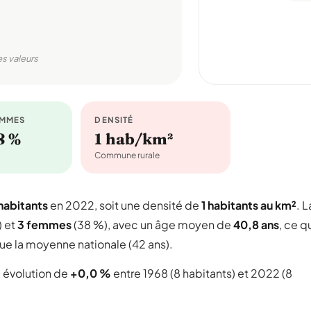
es valeurs
EMMES
DENSITÉ
8 %
1 hab/km²
Commune rurale
habitants
en 2022, soit une densité de
1 habitants au km²
. L
) et
3 femmes
(38 %), avec un âge moyen de
40,8 ans
, ce q
e la moyenne nationale (42 ans).
 évolution de
+0,0 %
entre 1968 (8 habitants) et 2022 (8