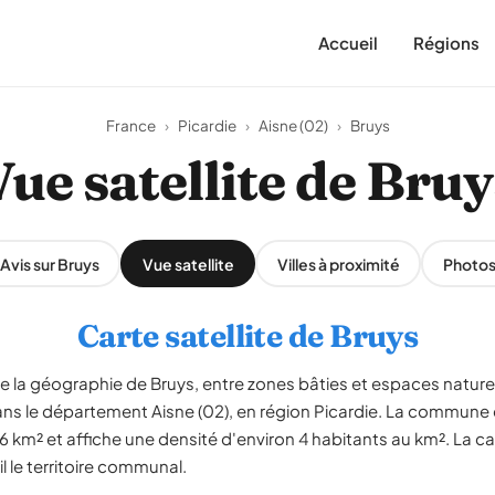
Accueil
Régions
France
›
Picardie
›
Aisne (02)
›
Bruys
Vue satellite de Bruy
Avis sur Bruys
Vue satellite
Villes à proximité
Photo
Carte satellite de Bruys
le la géographie de Bruys, entre zones bâties et espaces nature
ns le département Aisne (02), en région Picardie. La commune
6 km² et affiche une densité d'environ 4 habitants au km². La ca
l le territoire communal.