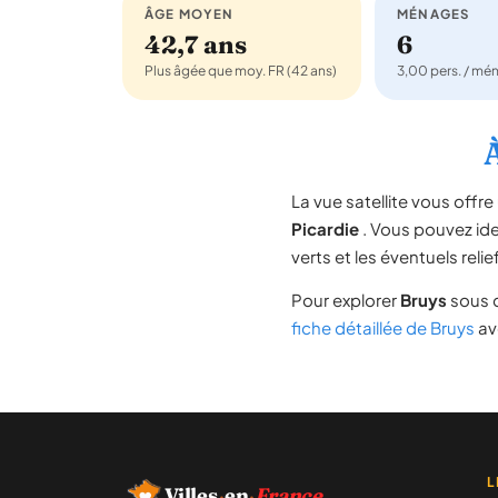
ÂGE MOYEN
MÉNAGES
42,7 ans
6
Plus âgée que moy. FR (42 ans)
3,00 pers. / mé
À
La vue satellite vous off
Picardie
. Vous pouvez iden
verts et les éventuels rel
Pour explorer
Bruys
sous d
fiche détaillée de Bruys
ave
L
Villes
·
en
·
France