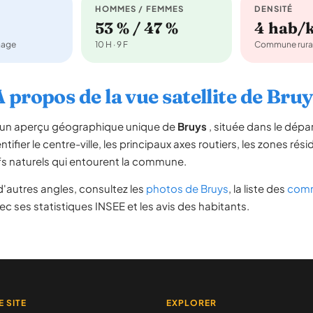
HOMMES / FEMMES
DENSITÉ
53 % / 47 %
4 hab/
nage
10 H · 9 F
Commune rura
 propos de la vue satellite de Bru
re un aperçu géographique unique de
Bruys
, située dans le dép
tifier le centre-ville, les principaux axes routiers, les zones rési
iefs naturels qui entourent la commune.
'autres angles, consultez les
photos de Bruys
, la liste des
comm
c ses statistiques INSEE et les avis des habitants.
E SITE
EXPLORER