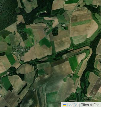
Leaflet
|
Tiles © Esri