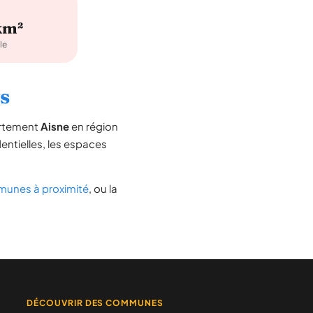
km²
le
ys
artement
Aisne
en région
dentielles, les espaces
unes à proximité
, ou la
DÉCOUVRIR DES COMMUNES