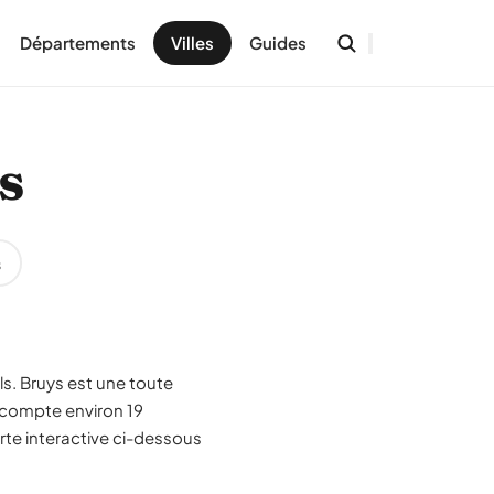
Départements
Villes
Guides
s
s
ls. Bruys est une toute
 compte environ 19
rte interactive ci-dessous