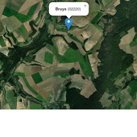
×
Bruys
(02220)