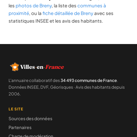
les
photos de Breny
, la liste des
communes à
proximité
, ou la
fiche détaillée de Breny
avec ses
statistiques INSEE et les avis des habitants.
Villes
·
en
·
France
L'annuaire collaboratif des
34 493 communes de France
.
Données INSEE, DVF, Géorisques · Avis des habitants depuis
2006.
LE SITE
Sources des données
Partenaires
Charte de modération