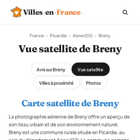
Villes
·
en
·
France
France
›
Picardie
›
Aisne (02)
›
Breny
Vue satellite de Breny
Avis sur Breny
Vue satellite
Villes à proximité
Photos
Carte satellite de Breny
La photographie aérienne de Breny offre un aperçu de
son tissu urbain et de son environnement naturel.
Breny est une commune rurale située en Picardie, au
sein du département Aisne (02). La commune compte