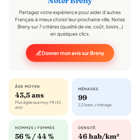
Noter Breny
Partagez votre expérience pour aider d'autres
Français à mieux choisir leur prochaine ville. Notez
Breny sur 7 critères (qualité de vie, coût, loisirs…)
en quelques clics.
Donner mon avis sur Breny
ÂGE MOYEN
MÉNAGES
43,5 ans
99
Plus âgée que moy. FR (42
2,21 pers. / ménage
ans)
HOMMES / FEMMES
DENSITÉ
56 % / 44 %
46 hab/km²