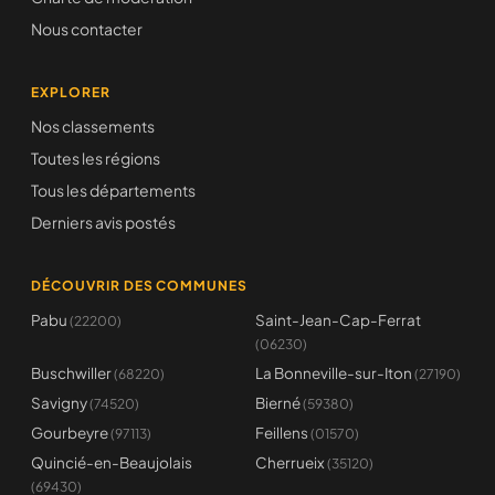
Nous contacter
EXPLORER
Nos classements
Toutes les régions
Tous les départements
Derniers avis postés
DÉCOUVRIR DES COMMUNES
Pabu
Saint-Jean-Cap-Ferrat
(22200)
(06230)
Buschwiller
La Bonneville-sur-Iton
(68220)
(27190)
Savigny
Bierné
(74520)
(59380)
Gourbeyre
Feillens
(97113)
(01570)
Quincié-en-Beaujolais
Cherrueix
(35120)
(69430)