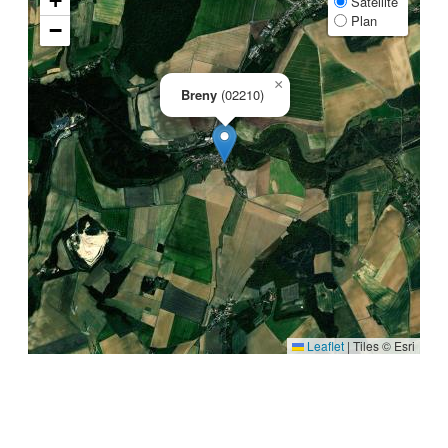
+
Satellite
Plan
−
×
Breny
(02210)
Leaflet
|
Tiles © Esri