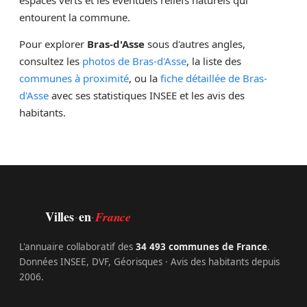
espaces verts et les éventuels reliefs naturels qui
entourent la commune.
Pour explorer
Bras-d'Asse
sous d'autres angles,
consultez les
photos de Bras-d'Asse
, la liste des
communes à proximité
, ou la
fiche détaillée de Bras-
d'Asse
avec ses statistiques INSEE et les avis des
habitants.
Villes
en
·
·
France
L'annuaire collaboratif des
34 493 communes de France
.
Données INSEE, DVF, Géorisques · Avis des habitants depuis
2006.