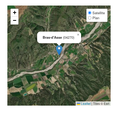
+
Satellite
Plan
−
×
Bras-d'Asse
(04270)
Leaflet
|
Tiles © Esri