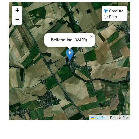
+
Satellite
Plan
−
×
Bellenglise
(02420)
Leaflet
|
Tiles © Esri