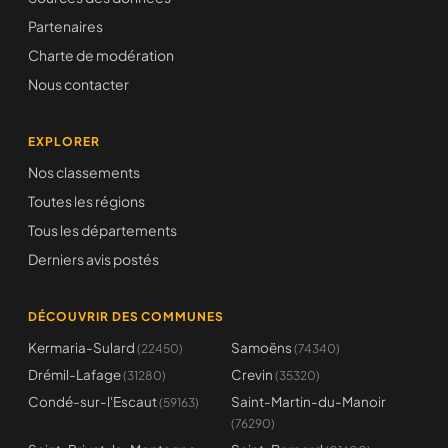
Partenaires
Charte de modération
Nous contacter
EXPLORER
Nos classements
Toutes les régions
Tous les départements
Derniers avis postés
DÉCOUVRIR DES COMMUNES
Kermaria-Sulard
Samoëns
(22450)
(74340)
Drémil-Lafage
Crevin
(31280)
(35320)
Condé-sur-l'Escaut
Saint-Martin-du-Manoir
(59163)
(76290)