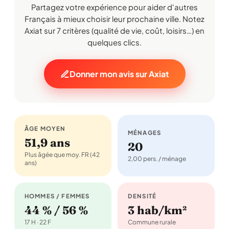
Partagez votre expérience pour aider d'autres
Français à mieux choisir leur prochaine ville. Notez
Axiat sur 7 critères (qualité de vie, coût, loisirs…) en
quelques clics.
Donner mon avis sur Axiat
ÂGE MOYEN
MÉNAGES
51,9 ans
20
Plus âgée que moy. FR (42
2,00 pers. / ménage
ans)
HOMMES / FEMMES
DENSITÉ
44 % / 56 %
3 hab/km²
17 H · 22 F
Commune rurale