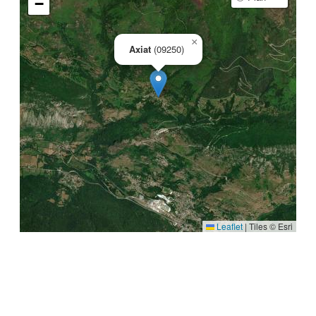
−
×
Axiat
(09250)
Leaflet
|
Tiles © Esri