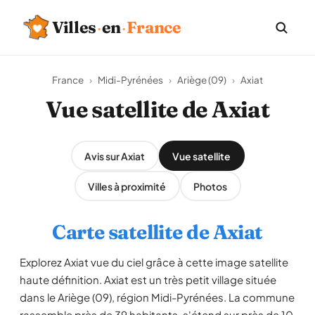
Villes
·
en
·
France
France
›
Midi-Pyrénées
›
Ariège (09)
›
Axiat
Vue satellite de Axiat
Avis sur Axiat
Vue satellite
Villes à proximité
Photos
Carte satellite de Axiat
Explorez Axiat vue du ciel grâce à cette image satellite
haute définition. Axiat est un très petit village située
dans le Ariège (09), région Midi-Pyrénées. La commune
rassemble près de 39 habitants, s'étend sur près de 10