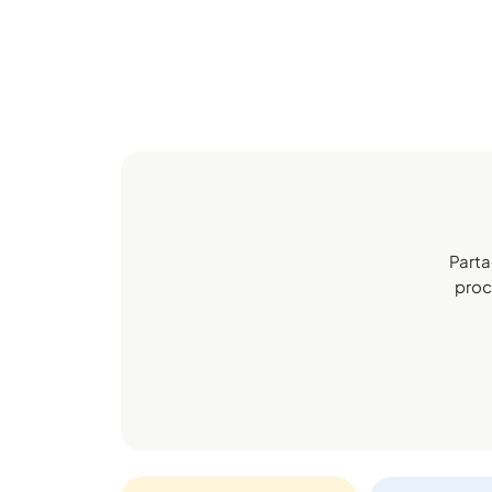
Parta
proch