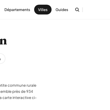
Départements
Villes
Guides
on
s
petite commune rurale
semble près de 934
 carte interactive ci-