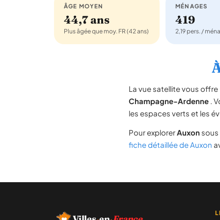
ÂGE MOYEN
MÉNAGES
44,7 ans
419
Plus âgée que moy. FR (42 ans)
2,19 pers. / mén
À
La vue satellite vous off
Champagne-Ardenne
. V
les espaces verts et les é
Pour explorer
Auxon
sous 
fiche détaillée de Auxon
av
L
Villes
·
en
·
France