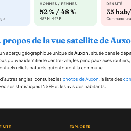
HOMMES / FEMMES
DENSITÉ
52 % / 48 %
35 hab
age
487 H · 447 F
Commune rura
 propos de la vue satellite de Aux
re un aperçu géographique unique de
Auxon
, située dans le dé
ous pouvez identifier le centre-ville, les principaux axes routiers,
ventuels reliefs naturels qui entourent la commune.
d'autres angles, consultez les
photos de Auxon
, la liste des
com
ec ses statistiques INSEE et les avis des habitants.
E SITE
EXPLORER