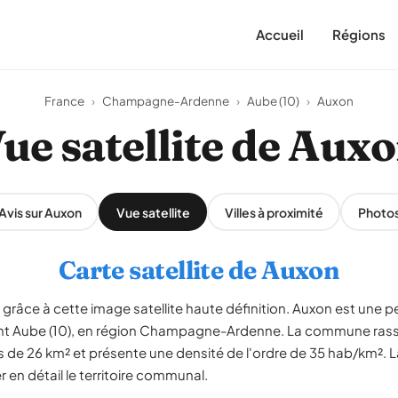
Accueil
Régions
France
›
Champagne-Ardenne
›
Aube (10)
›
Auxon
ue satellite de Aux
Avis sur Auxon
Vue satellite
Villes à proximité
Photo
Carte satellite de Auxon
 grâce à cette image satellite haute définition. Auxon est une 
ent Aube (10), en région Champagne-Ardenne. La commune ras
s de 26 km² et présente une densité de l'ordre de 35 hab/km². La
en détail le territoire communal.