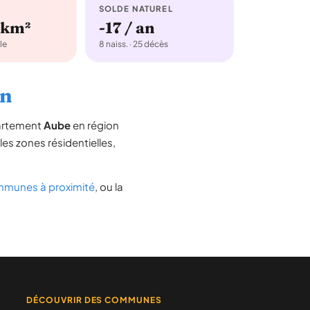
SOLDE NATUREL
/km²
-17 / an
le
8 naiss. · 25 décès
on
partement
Aube
en région
 les zones résidentielles,
munes à proximité
, ou la
DÉCOUVRIR DES COMMUNES