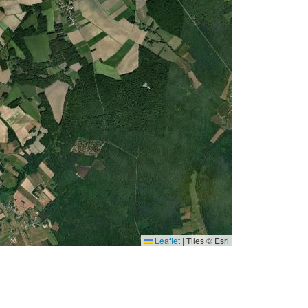
Leaflet
|
Tiles © Esri