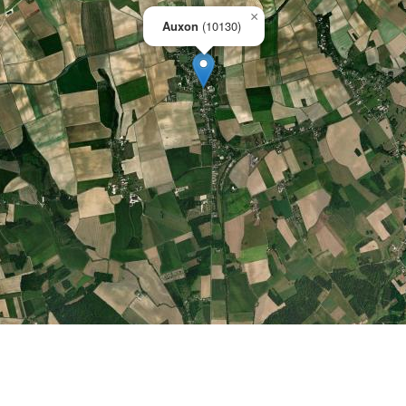
×
Auxon
(10130)