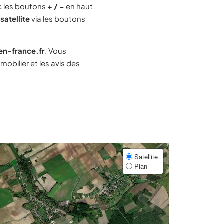
c les boutons
+ / −
en haut
satellite
via les boutons
-en-france.fr
. Vous
obilier et les avis des
Satellite
Plan