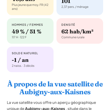
101
Plus jeune que moy. FR (42
2,37 pers. / ménage
ans)
HOMMES / FEMMES
DENSITÉ
49 % / 51 %
62 hab/km²
117 H · 122 F
Commune rurale
SOLDE NATUREL
-1 / an
2 naiss. · 3 décès
À propos de la vue satellite de
Aubigny-aux-Kaisnes
La vue satellite vous offre un aperçu géographique
unique de
Aubigny-aux-Kaisnes
, située dans le