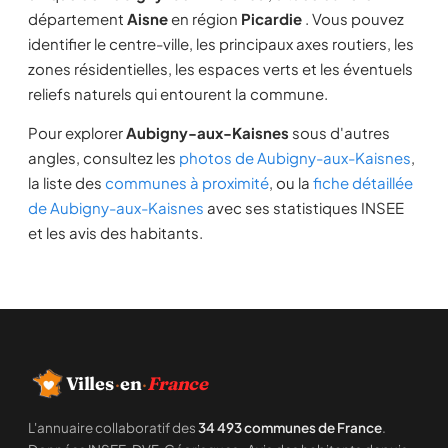
département
Aisne
en région
Picardie
. Vous pouvez
identifier le centre-ville, les principaux axes routiers, les
zones résidentielles, les espaces verts et les éventuels
reliefs naturels qui entourent la commune.
Pour explorer
Aubigny-aux-Kaisnes
sous d'autres
angles, consultez les
photos de Aubigny-aux-Kaisnes
,
la liste des
communes à proximité
, ou la
fiche détaillée
de Aubigny-aux-Kaisnes
avec ses statistiques INSEE
et les avis des habitants.
Villes
·
en
·
France
L'annuaire collaboratif des
34 493 communes de France
.