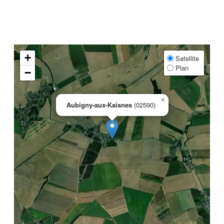
+
Satellite
Plan
−
×
Aubigny-aux-Kaisnes
(02590)