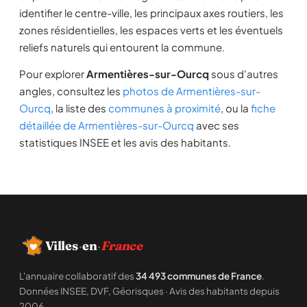
identifier le centre-ville, les principaux axes routiers, les
zones résidentielles, les espaces verts et les éventuels
reliefs naturels qui entourent la commune.
Pour explorer
Armentières-sur-Ourcq
sous d'autres
angles, consultez les
photos de Armentières-sur-
Ourcq
, la liste des
communes à proximité
, ou la
fiche
détaillée de Armentières-sur-Ourcq
avec ses
statistiques INSEE et les avis des habitants.
Villes
·
en
·
France
L'annuaire collaboratif des
34 493 communes de France
.
Données INSEE, DVF, Géorisques · Avis des habitants depuis
2006.