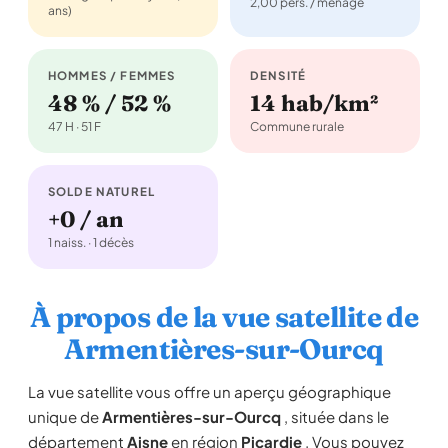
2,00 pers. / ménage
ans)
HOMMES / FEMMES
DENSITÉ
48 % / 52 %
14 hab/km²
47 H · 51 F
Commune rurale
SOLDE NATUREL
+0 / an
1 naiss. · 1 décès
À propos de la vue satellite de
Armentières-sur-Ourcq
La vue satellite vous offre un aperçu géographique
unique de
Armentières-sur-Ourcq
, située dans le
département
Aisne
en région
Picardie
. Vous pouvez