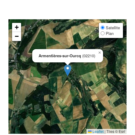
+
Satellite
Plan
−
×
Armentières-sur-Ourcq
(02210)
Leaflet
|
Tiles © Esri