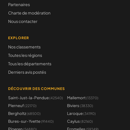
Partenaires
Charte de modération
Nous contacter
EXPLORER
Nos classements
Toutes les régions
Tous les départements
Derniers avis postés
DÉCOUVRIR DES COMMUNES
Saint-Just-la-Pendue
Mallemort
(42540)
(13370)
Plerneuf
Biviers
(22170)
(38330)
Bergholtz
Laroque
(68500)
(34190)
Bures-sur-Yvette
Caylus
(91440)
(82160)
Ploeren
Fromelles
(56880)
(59249)