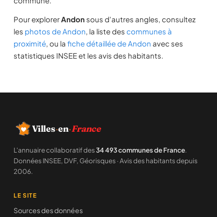
commune.
Pour explorer
Andon
sous d'autres angles, consultez
les
photos de Andon
, la liste des
communes à
proximité
, ou la
fiche détaillée de Andon
avec ses
statistiques INSEE et les avis des habitants.
Villes
·
en
·
France
L'annuaire collaboratif des
34 493 communes de France
.
Données INSEE, DVF, Géorisques · Avis des habitants depuis
2006.
LE SITE
Sources des données