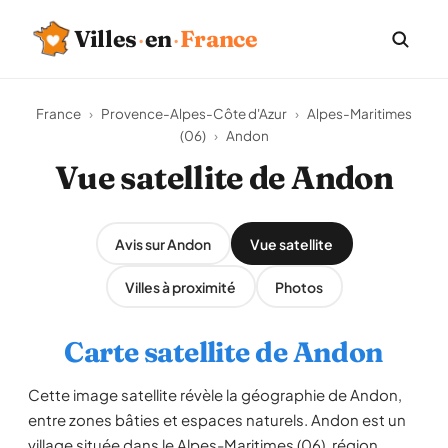
Villes
·
en
·
France
France
›
Provence-Alpes-Côte d'Azur
›
Alpes-Maritimes
(06)
›
Andon
Vue satellite de Andon
Avis sur Andon
Vue satellite
Villes à proximité
Photos
Carte satellite de Andon
Cette image satellite révèle la géographie de Andon,
entre zones bâties et espaces naturels. Andon est un
village située dans le Alpes-Maritimes (06), région