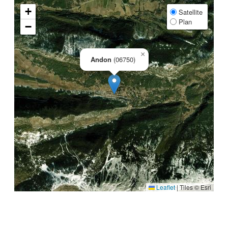
+
Satellite
Plan
−
×
Andon
(06750)
Leaflet
|
Tiles © Esri