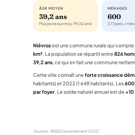
ÂGE MOYEN
MÉNAGES
39,2 ans
600
Plus jeune que moy. FR (42 ans)
2,73 pers. / mé
Niévroz
est une commune rurale qui compte
km²
. La population se répartit entre
826 ho
39,2 ans
, ce qui en fait une commune nettem
Cette ville connaît une
forte croissance dé
habitants) et 2022 (1 648 habitants). Les
600
par foyer
. Le solde naturel annuel est de
+10 
Sources : INSEE (recensement 2022)