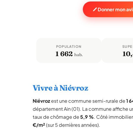
Donner mon avi
POPULATION
SUPE
1 662
10
hab.
Vivre à Niévroz
Niévroz
est une commune semi-rurale de
1 6
département Ain (01). La commune affiche 
taux de chômage de
5,9 %
. Côté immobilier
€/m²
(sur 5 dernières années).