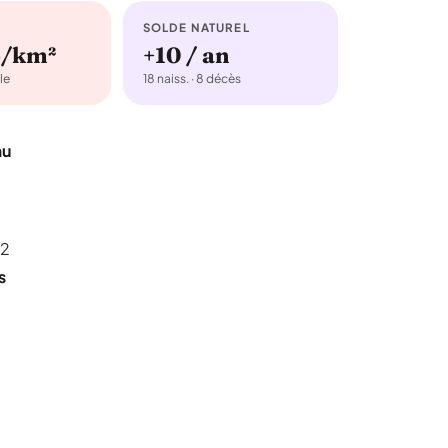
SOLDE NATUREL
b/km²
+10 / an
le
18 naiss. · 8 décès
au
02
s