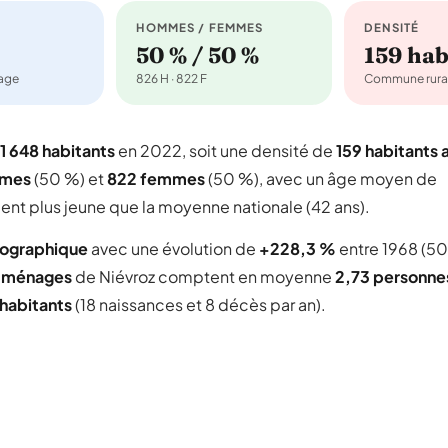
HOMMES / FEMMES
DENSITÉ
50 % / 50 %
159 ha
nage
826 H · 822 F
Commune rura
1 648 habitants
en 2022, soit une densité de
159 habitants 
mmes
(50 %) et
822 femmes
(50 %), avec un âge moyen de
ent plus jeune que la moyenne nationale (42 ans).
mographique
avec une évolution de
+228,3 %
entre 1968 (5
 ménages
de Niévroz comptent en moyenne
2,73 personne
habitants
(18 naissances et 8 décès par an).