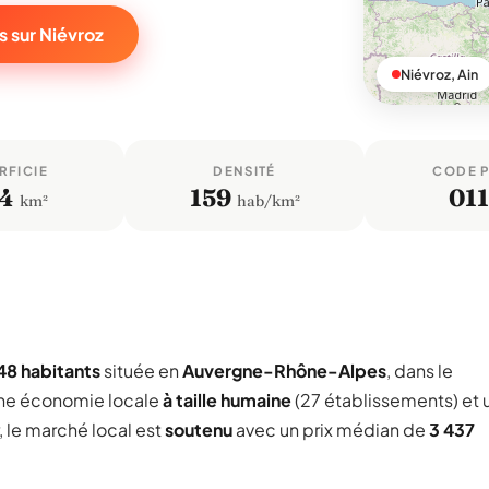
s sur Niévroz
Niévroz, Ain
RFICIE
DENSITÉ
CODE 
,4
159
01
km²
hab/km²
48 habitants
située en
Auvergne-Rhône-Alpes
, dans le
une économie locale
à taille humaine
(27 établissements) et 
, le marché local est
soutenu
avec un prix médian de
3 437