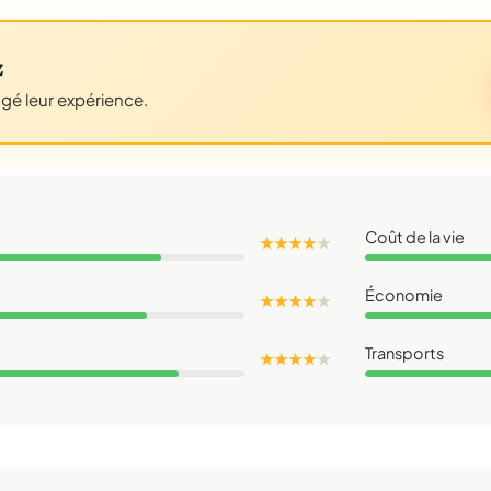
z
agé leur expérience.
Coût de la vie
★ ★ ★ ★
★
Économie
★ ★ ★ ★
★
Transports
★ ★ ★ ★
★