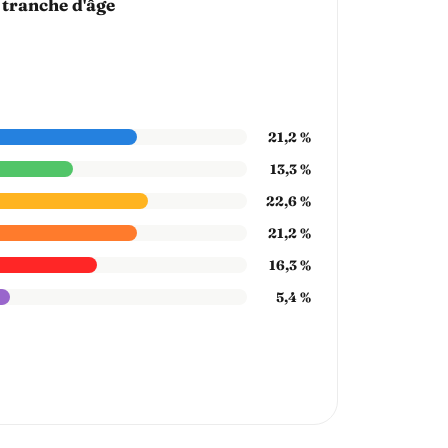
 tranche d'âge
21,2 %
13,3 %
22,6 %
21,2 %
16,3 %
5,4 %