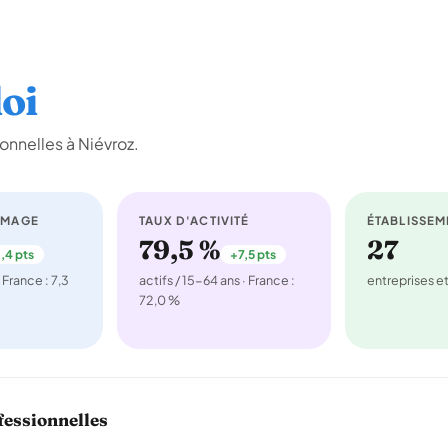
oi
onnelles à Niévroz.
ÔMAGE
TAUX D'ACTIVITÉ
ÉTABLISSEM
79,5 %
27
,4 pts
+7,5 pts
 France : 7,3
actifs / 15-64 ans · France :
entreprises 
72,0 %
fessionnelles