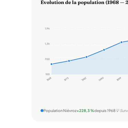
Évolution de la population (1968 — 
1,9 k
1,3 k
700
100
1968
1975
1982
1990
1999
Population Niévroz
+228,3 %
depuis 1968
💡 Surv