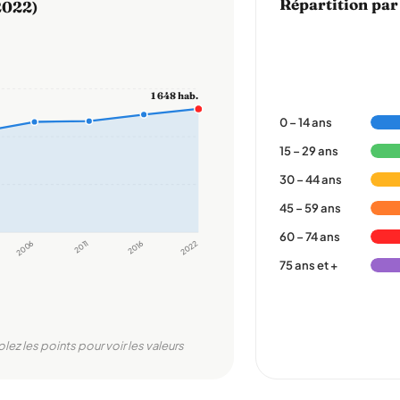
Répartition par
2022)
1 648 hab.
0 – 14 ans
15 – 29 ans
30 – 44 ans
45 – 59 ans
60 – 74 ans
2006
2011
2016
2022
75 ans et +
olez les points pour voir les valeurs