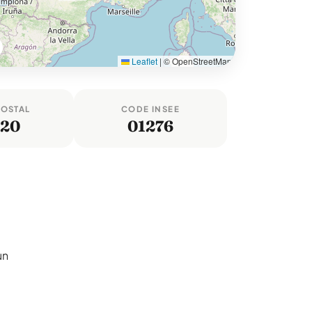
Leaflet
|
© OpenStreetMap
POSTAL
CODE INSEE
120
01276
un