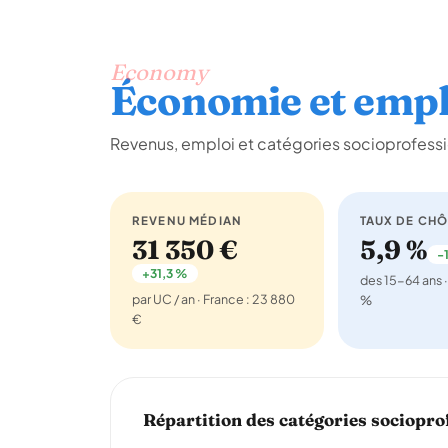
Economy
Économie et empl
Revenus, emploi et catégories socioprofessi
REVENU MÉDIAN
TAUX DE CH
31 350 €
5,9 %
-1
+31,3 %
des 15-64 ans ·
par UC / an · France : 23 880
%
€
Répartition des catégories sociopro