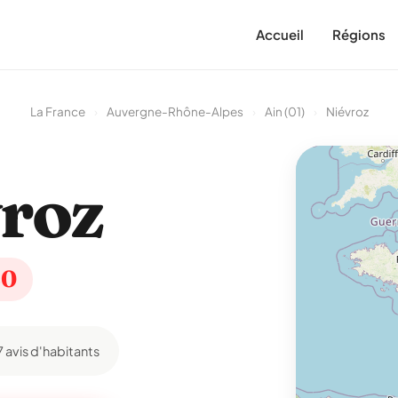
Accueil
Régions
La France
›
Auvergne-Rhône-Alpes
›
Ain (01)
›
Niévroz
roz
20
7 avis d'habitants