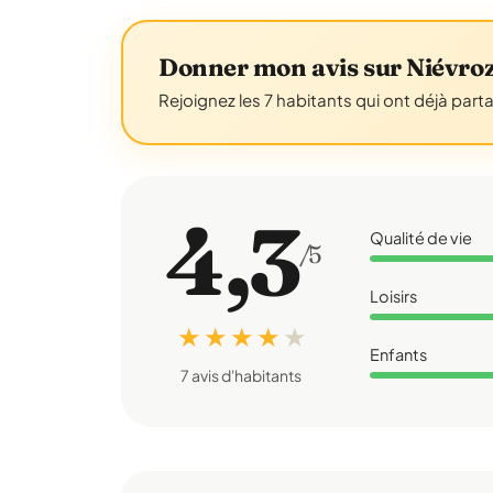
Donner mon avis sur Niévro
Rejoignez les 7 habitants qui ont déjà part
4,3
Qualité de vie
/5
Loisirs
★ ★ ★ ★
★
Enfants
7 avis d'habitants