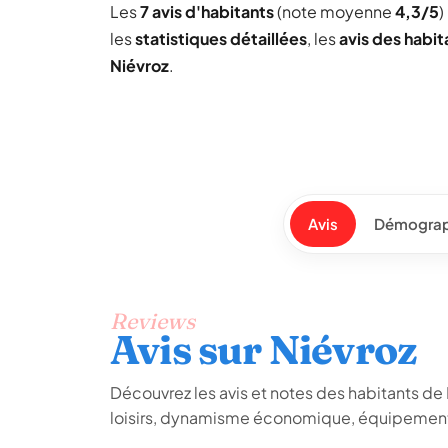
Les
7 avis d'habitants
(note moyenne
4,3/5
)
les
statistiques détaillées
, les
avis des habit
Niévroz
.
Avis
Démograp
Reviews
Avis sur Niévroz
Découvrez les avis et notes des habitants de Ni
loisirs, dynamisme économique, équipements