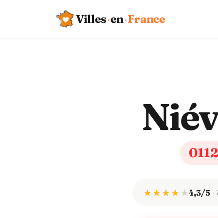
Villes
·
en
·
France
Niév
011
★ ★ ★ ★
★
4,3/5