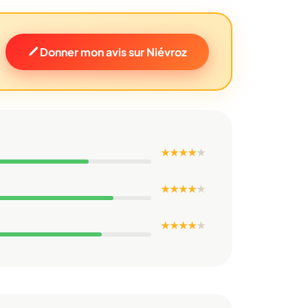
Donner mon avis sur Niévroz
★ ★ ★ ★
★
★ ★ ★ ★
★
★ ★ ★ ★
★