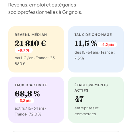
Revenus, emploi et catégories
socioprofessionnelles à Grignols.
REVENU MÉDIAN
TAUX DE CHÔMAGE
21 810 €
11,5 %
+4,2 pts
-8,7 %
des 15-64 ans · France :
par UC / an · France : 23
7,3 %
880 €
TAUX D'ACTIVITÉ
ÉTABLISSEMENTS
ACTIFS
68,8 %
47
-3,2 pts
entreprises et
actifs / 15-64 ans ·
commerces
France : 72,0 %