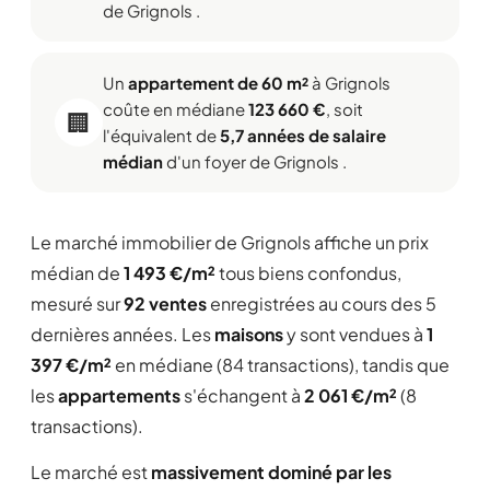
de Grignols .
Un
appartement de 60 m²
à Grignols
coûte en médiane
123 660 €
, soit
🏢
l'équivalent de
5,7 années de salaire
médian
d'un foyer de Grignols .
Le marché immobilier de Grignols affiche un prix
médian de
1 493 €/m²
tous biens confondus,
mesuré sur
92 ventes
enregistrées au cours des 5
dernières années. Les
maisons
y sont vendues à
1
397 €/m²
en médiane (84 transactions), tandis que
les
appartements
s'échangent à
2 061 €/m²
(8
transactions).
Le marché est
massivement dominé par les