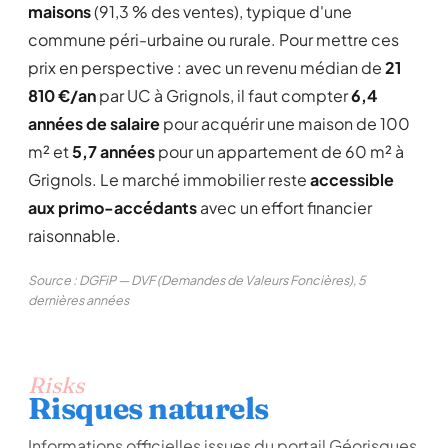
maisons
(91,3 % des ventes), typique d'une
commune péri-urbaine ou rurale. Pour mettre ces
prix en perspective : avec un revenu médian de
21
810 €/an
par UC à Grignols, il faut compter
6,4
années de salaire
pour acquérir une maison de 100
m² et
5,7 années
pour un appartement de 60 m² à
Grignols. Le marché immobilier reste
accessible
aux primo-accédants
avec un effort financier
raisonnable.
Source : DGFiP — DVF (Demandes de Valeurs Foncières), 5
dernières années
Risks
Risques naturels
Informations officielles issues du portail Géorisques