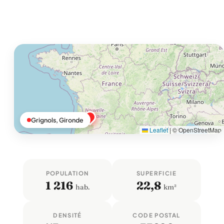
Grignols, Gironde
Leaflet
|
© OpenStreetMap
POPULATION
SUPERFICIE
1 216
22,8
hab.
km²
DENSITÉ
CODE POSTAL