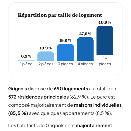
Répartition par taille de logement
40,9 %
27,6 %
19,8 %
10,9 %
0,9 %
5+
1 pièce
2 pièces
3 pièces
4 pièces
pièces
Grignols
dispose de
690 logements
au total, dont
572 résidences principales
(82,9 %). Le parc est
composé majoritairement de
maisons individuelles
(85,5 %)
avec quelques appartements (8,5 %).
Les habitants de Grignols sont
majoritairement