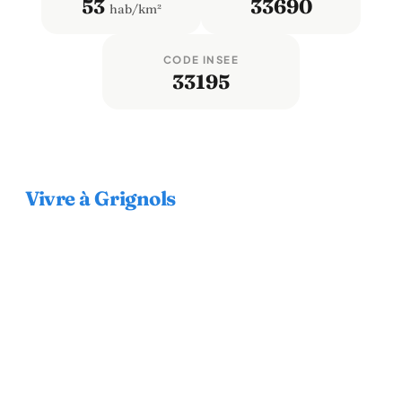
53
33690
hab/km²
CODE INSEE
33195
Vivre à Grignols