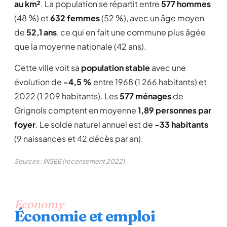
au km²
. La population se répartit entre
577 hommes
(48 %) et
632 femmes
(52 %), avec un âge moyen
de
52,1 ans
, ce qui en fait une commune plus âgée
que la moyenne nationale (42 ans).
Cette ville voit sa
population stable
avec une
évolution de
-4,5 %
entre 1968 (1 266 habitants) et
2022 (1 209 habitants). Les
577 ménages
de
Grignols comptent en moyenne
1,89 personnes par
foyer
. Le solde naturel annuel est de
-33 habitants
(9 naissances et 42 décès par an).
Sources : INSEE (recensement 2022)
Economy
Économie et emploi