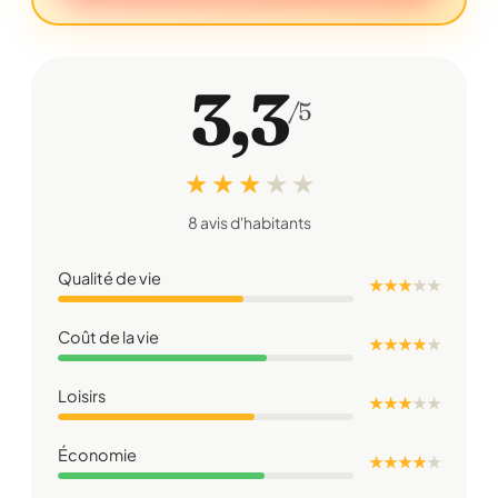
3,3
/5
★ ★ ★
★
★
8 avis d'habitants
Qualité de vie
★ ★ ★
★
★
Coût de la vie
★ ★ ★ ★
★
Loisirs
★ ★ ★
★
★
Économie
★ ★ ★ ★
★