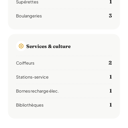
1
Supérettes
3
Boulangeries
Services & culture
2
Coiffeurs
1
Stations-service
1
Bornes recharge élec.
1
Bibliothèques