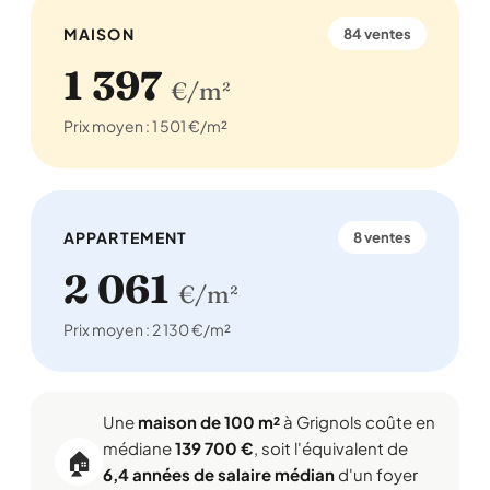
MAISON
84 ventes
1 397
€/m²
Prix moyen : 1 501 €/m²
APPARTEMENT
8 ventes
2 061
€/m²
Prix moyen : 2 130 €/m²
Une
maison de 100 m²
à Grignols coûte en
médiane
139 700 €
, soit l'équivalent de
🏠
6,4 années de salaire médian
d'un foyer