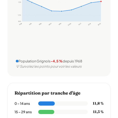
1,2 k
1,0 k
900
1968
1975
1982
1990
1999
2006
2011
2016
2022
Population Grignols
-4,5 %
depuis 1968
💡 Survolez les points pour voir les valeurs
Répartition par tranche d'âge
11,8 %
0 – 14 ans
11,3 %
15 – 29 ans