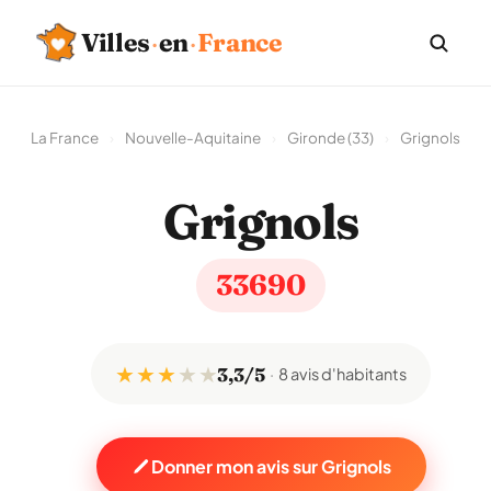
Villes
·
en
·
France
La France
›
Nouvelle-Aquitaine
›
Gironde (33)
›
Grignols
Grignols
33690
★ ★ ★
★
★
3,3/5
8 avis d'habitants
Donner mon avis sur Grignols