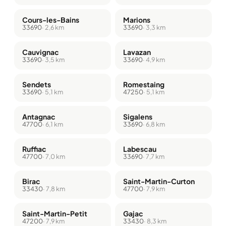
Cours-les-Bains
Marions
33690
· 2,6 km
33690
· 3,3 km
Cauvignac
Lavazan
33690
· 3,5 km
33690
· 4,9 km
Sendets
Romestaing
33690
· 5,1 km
47250
· 5,1 km
Antagnac
Sigalens
47700
· 6,1 km
33690
· 6,8 km
Ruffiac
Labescau
47700
· 7,0 km
33690
· 7,7 km
Birac
Saint-Martin-Curton
33430
· 7,8 km
47700
· 7,9 km
Saint-Martin-Petit
Gajac
47200
· 7,9 km
33430
· 8,3 km