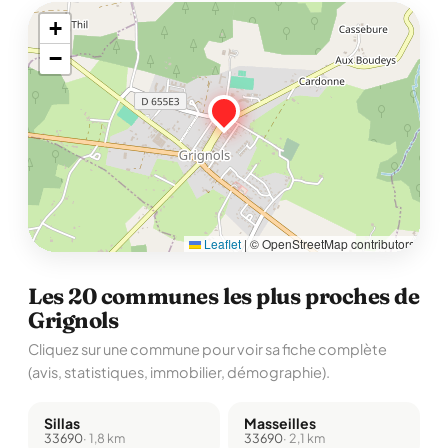
+
−
Leaflet
|
© OpenStreetMap contributors
Les 20 communes les plus proches de
Grignols
Cliquez sur une commune pour voir sa fiche complète
(avis, statistiques, immobilier, démographie).
Sillas
Masseilles
33690
· 1,8 km
33690
· 2,1 km