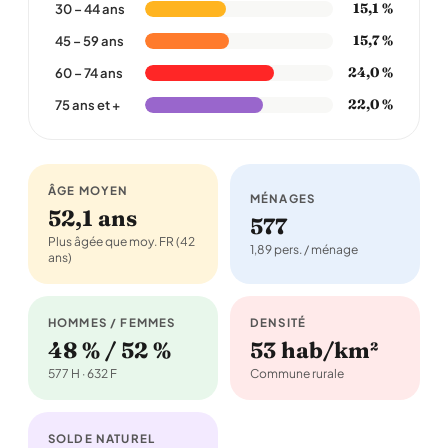
15,1 %
30 – 44 ans
15,7 %
45 – 59 ans
24,0 %
60 – 74 ans
22,0 %
75 ans et +
ÂGE MOYEN
MÉNAGES
52,1 ans
577
Plus âgée que moy. FR (42
1,89 pers. / ménage
ans)
HOMMES / FEMMES
DENSITÉ
48 % / 52 %
53 hab/km²
577 H · 632 F
Commune rurale
SOLDE NATUREL