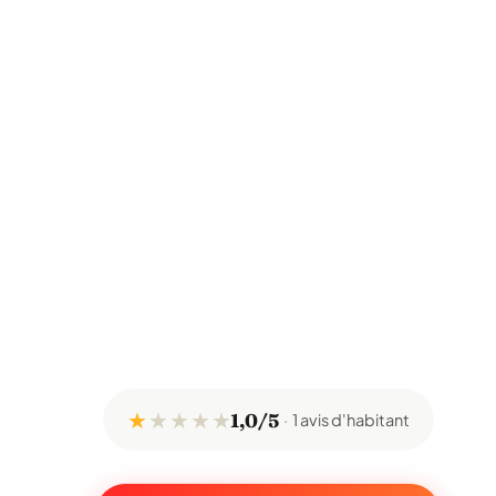
★
★
★
★
★
1,0/5
1 avis d'habitant