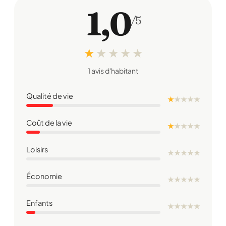
1,0
/5
★
★
★
★
★
1 avis d'habitant
Qualité de vie
★
★
★
★
★
Coût de la vie
★
★
★
★
★
Loisirs
★
★
★
★
★
Économie
★
★
★
★
★
Enfants
★
★
★
★
★