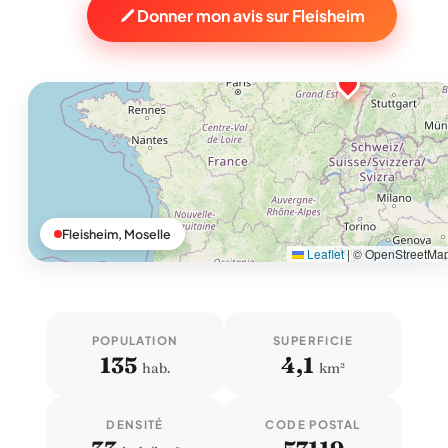
Donner mon avis sur Fleisheim
Fleisheim, Moselle
Leaflet
|
© OpenStreetMa
POPULATION
SUPERFICIE
135
4,1
hab.
km²
DENSITÉ
CODE POSTAL