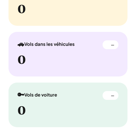
0
🚗
Vols dans les véhicules
—
0
🔑
Vols de voiture
—
0