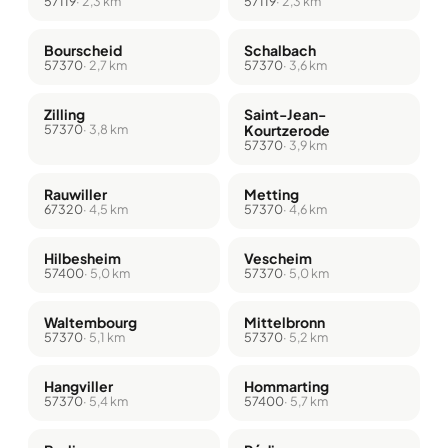
57119
· 2,3 km
57119
· 2,3 km
Bourscheid
Schalbach
57370
· 2,7 km
57370
· 3,6 km
Zilling
Saint-Jean-
57370
· 3,8 km
Kourtzerode
57370
· 3,9 km
Rauwiller
Metting
67320
· 4,5 km
57370
· 4,6 km
Hilbesheim
Vescheim
57400
· 5,0 km
57370
· 5,0 km
Waltembourg
Mittelbronn
57370
· 5,1 km
57370
· 5,2 km
Hangviller
Hommarting
57370
· 5,4 km
57400
· 5,7 km