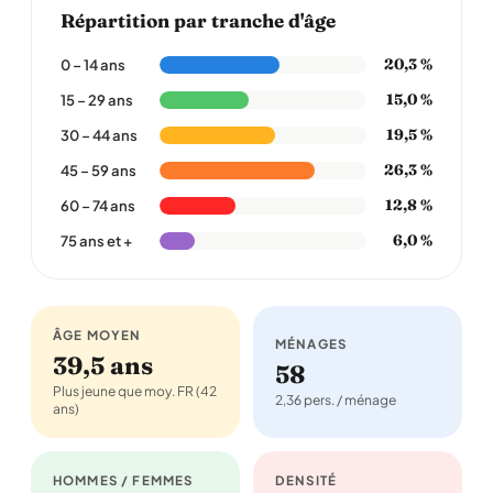
Répartition par tranche d'âge
20,3 %
0 – 14 ans
15,0 %
15 – 29 ans
19,5 %
30 – 44 ans
26,3 %
45 – 59 ans
12,8 %
60 – 74 ans
6,0 %
75 ans et +
ÂGE MOYEN
MÉNAGES
39,5 ans
58
Plus jeune que moy. FR (42
2,36 pers. / ménage
ans)
HOMMES / FEMMES
DENSITÉ