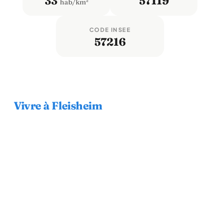
33
57119
hab/km²
CODE INSEE
57216
Vivre à Fleisheim