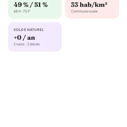
49 % / 51 %
33 hab/km²
68 H · 70 F
Commune rurale
SOLDE NATUREL
+0 / an
2 naiss. · 2 décès