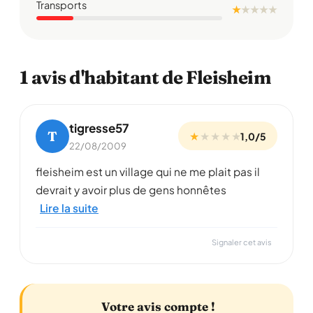
Transports
★
★
★
★
★
1 avis d'habitant de Fleisheim
tigresse57
T
★
★
★
★
★
1,0/5
22/08/2009
fleisheim est un village qui ne me plait pas il
devrait y avoir plus de gens honnêtes
Lire la suite
Signaler cet avis
Votre avis compte !