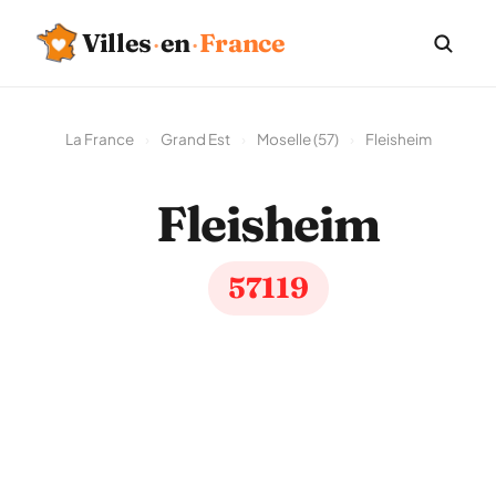
Villes
·
en
·
France
La France
›
Grand Est
›
Moselle (57)
›
Fleisheim
Fleisheim
57119