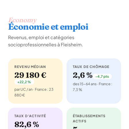
Economy
Économie et emploi
Revenus, emploi et catégories
socioprofessionnelles à Fleisheim.
REVENU MÉDIAN
TAUX DE CHÔMAGE
29 180 €
2,6 %
-4,7 pts
+22,2 %
des 15-64 ans · France :
par UC / an · France : 23
7,3 %
880 €
TAUX D'ACTIVITÉ
ÉTABLISSEMENTS
ACTIFS
82,6 %