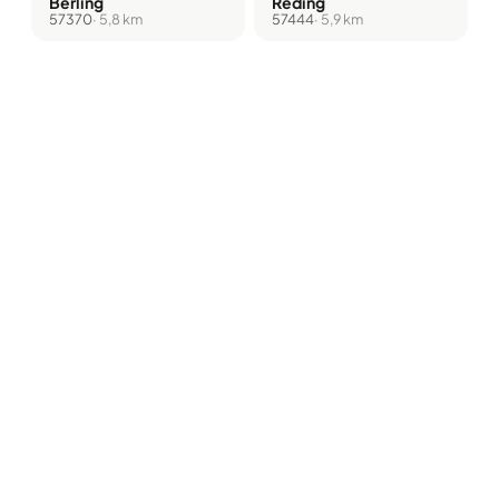
Berling
Réding
57370
· 5,8 km
57444
· 5,9 km