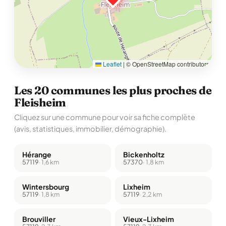
Leaflet
|
© OpenStreetMap contributors
Les 20 communes les plus proches de
Fleisheim
Cliquez sur une commune pour voir sa fiche complète
(avis, statistiques, immobilier, démographie).
Hérange
Bickenholtz
57119
· 1,6 km
57370
· 1,8 km
Wintersbourg
Lixheim
57119
· 1,8 km
57119
· 2,2 km
Brouviller
Vieux-Lixheim