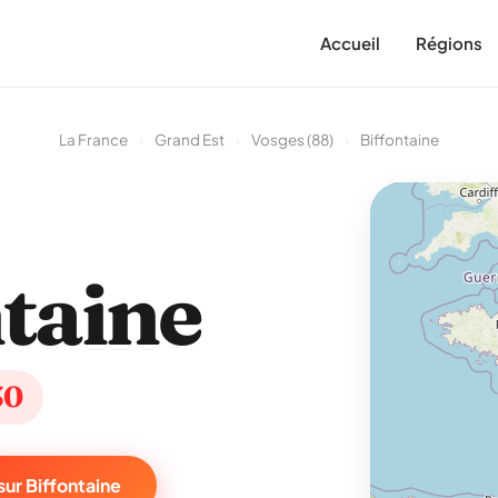
Accueil
Régions
La France
›
Grand Est
›
Vosges (88)
›
Biffontaine
taine
30
ur Biffontaine