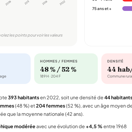
2006
2011
2016
2022
75 ans et +
volez les points pour voir les valeurs
HOMMES / FEMMES
DENSITÉ
48 % / 52 %
44 hab
nage
189 H · 204 F
Commune rura
mpte
393 habitants
en 2022, soit une densité de
44 habitant
ommes
(48 %) et
204 femmes
(52 %), avec un âge moyen d
gée que la moyenne nationale (42 ans).
phique modérée
avec une évolution de
+4,5 %
entre 1968