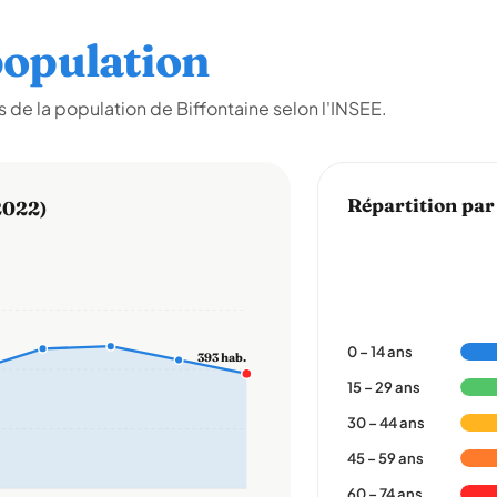
opulation
de la population de Biffontaine selon l'INSEE.
Répartition par
2022)
0 – 14 ans
393 hab.
15 – 29 ans
30 – 44 ans
45 – 59 ans
60 – 74 ans