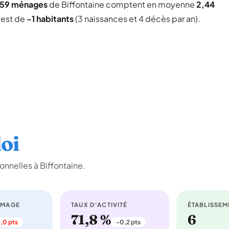
159 ménages
de Biffontaine comptent en moyenne
2,44
l est de
-1 habitants
(3 naissances et 4 décès par an).
oi
nnelles à Biffontaine.
ÔMAGE
TAUX D'ACTIVITÉ
ÉTABLISSEM
71,8 %
6
,0 pts
-0,2 pts