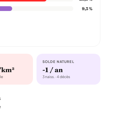
9,3 %
SOLDE NATUREL
/km²
-1 / an
le
3 naiss. · 4 décès
s
e