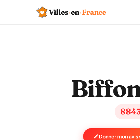
Villes
·
en
·
France
Biffon
884
Donner mon avis s