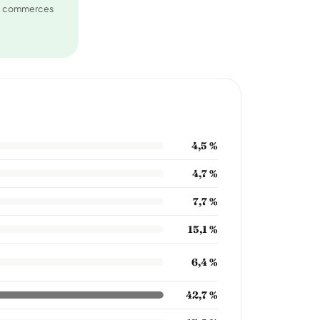
et commerces
4,5 %
4,7 %
7,7 %
15,1 %
6,4 %
42,7 %