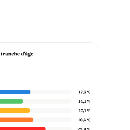
 tranche d'âge
17,3 %
14,1 %
17,1 %
18,5 %
23,8 %