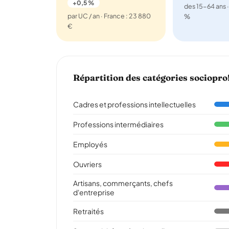
+0,5 %
des 15-64 ans ·
par UC / an · France : 23 880
%
€
Répartition des catégories sociopro
Cadres et professions intellectuelles
Professions intermédiaires
Employés
Ouvriers
Artisans, commerçants, chefs
d'entreprise
Retraités