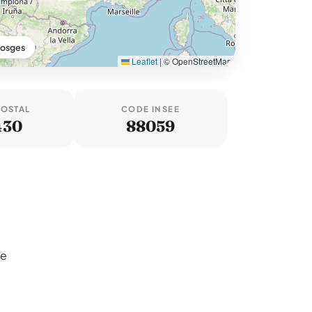
Vosges
Leaflet
|
© OpenStreetMap
POSTAL
CODE INSEE
430
88059
ge