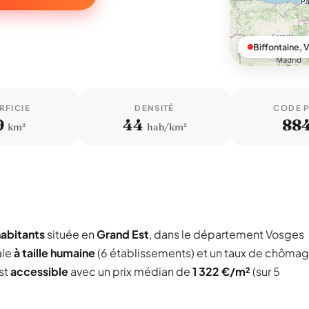
Biffontaine, 
RFICIE
DENSITÉ
CODE 
9
44
88
km²
hab/km²
abitants
située en
Grand Est
, dans le département Vosges
ale
à taille humaine
(6 établissements) et un taux de chôma
est
accessible
avec un prix médian de
1 322 €/m²
(sur 5