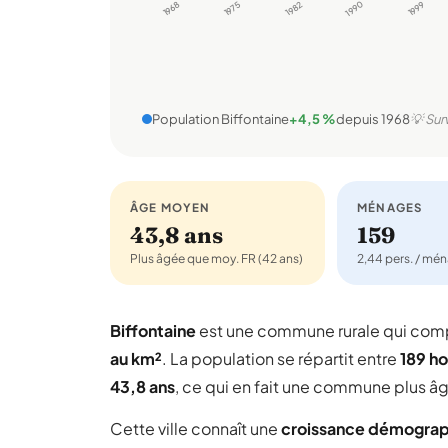
1968
1975
1982
1990
1999
Population Biffontaine
+4,5 %
depuis 1968
💡 Sur
ÂGE MOYEN
MÉNAGES
43,8 ans
159
Plus âgée que moy. FR (42 ans)
2,44 pers. / mé
Biffontaine
est une commune rurale qui co
au km²
. La population se répartit entre
189 h
43,8 ans
, ce qui en fait une commune plus â
Cette ville connaît une
croissance démogra