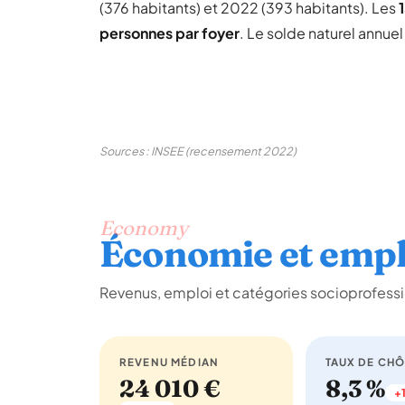
(376 habitants) et 2022 (393 habitants). Les
personnes par foyer
. Le solde naturel annue
Sources : INSEE (recensement 2022)
Economy
Économie et empl
Revenus, emploi et catégories socioprofessio
REVENU MÉDIAN
TAUX DE CH
24 010 €
8,3 %
+1