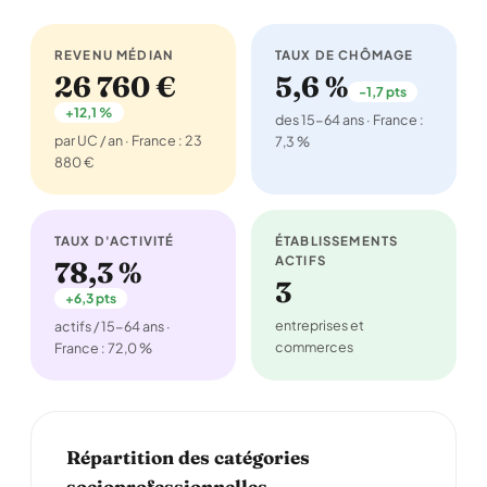
REVENU MÉDIAN
TAUX DE CHÔMAGE
26 760 €
5,6 %
-1,7 pts
+12,1 %
des 15-64 ans · France :
par UC / an · France : 23
7,3 %
880 €
TAUX D'ACTIVITÉ
ÉTABLISSEMENTS
ACTIFS
78,3 %
3
+6,3 pts
entreprises et
actifs / 15-64 ans ·
commerces
France : 72,0 %
Répartition des catégories
socioprofessionnelles