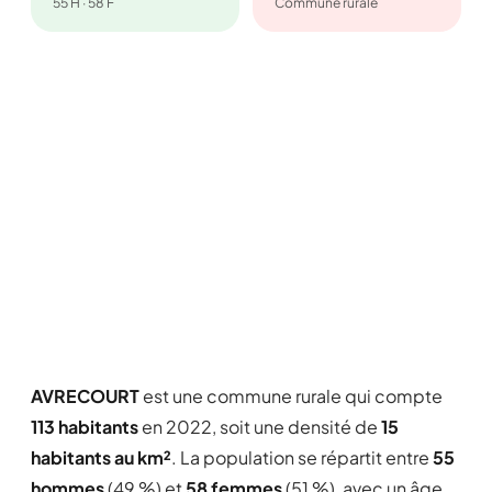
55 H · 58 F
Commune rurale
AVRECOURT
est une commune rurale qui compte
113 habitants
en 2022, soit une densité de
15
habitants au km²
. La population se répartit entre
55
hommes
(49 %) et
58 femmes
(51 %), avec un âge