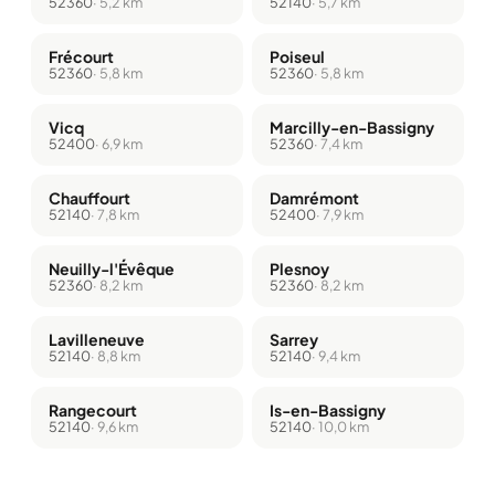
52360
· 5,2 km
52140
· 5,7 km
Frécourt
Poiseul
52360
· 5,8 km
52360
· 5,8 km
Vicq
Marcilly-en-Bassigny
52400
· 6,9 km
52360
· 7,4 km
Chauffourt
Damrémont
52140
· 7,8 km
52400
· 7,9 km
Neuilly-l'Évêque
Plesnoy
52360
· 8,2 km
52360
· 8,2 km
Lavilleneuve
Sarrey
52140
· 8,8 km
52140
· 9,4 km
Rangecourt
Is-en-Bassigny
52140
· 9,6 km
52140
· 10,0 km