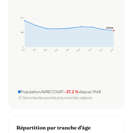
200
113 hab.
100
100
0
1968
1975
1982
1990
1999
2006
2011
2016
2022
Population AVRECOURT
-37,2 %
depuis 1968
💡 Survolez les points pour voir les valeurs
Répartition par tranche d'âge