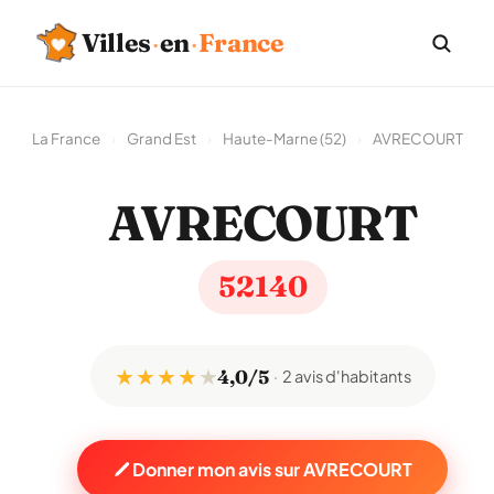
Villes
·
en
·
France
La France
›
Grand Est
›
Haute-Marne (52)
›
AVRECOURT
AVRECOURT
52140
★ ★ ★ ★
★
4,0/5
2 avis d'habitants
Donner mon avis sur AVRECOURT