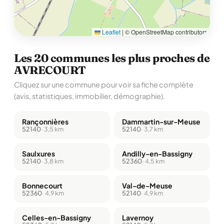
Leaflet
|
© OpenStreetMap contributors
Les 20 communes les plus proches de
AVRECOURT
Cliquez sur une commune pour voir sa fiche complète
(avis, statistiques, immobilier, démographie).
Rançonnières
Dammartin-sur-Meuse
52140
· 3,5 km
52140
· 3,7 km
Saulxures
Andilly-en-Bassigny
52140
· 3,8 km
52360
· 4,5 km
Bonnecourt
Val-de-Meuse
52360
· 4,9 km
52140
· 4,9 km
Celles-en-Bassigny
Lavernoy