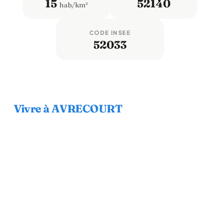
15
52140
hab/km²
CODE INSEE
52033
Vivre à AVRECOURT