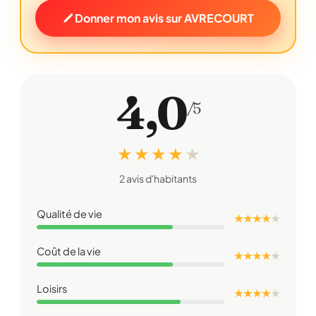
Donner mon avis sur AVRECOURT
4,0
/5
★ ★ ★ ★
★
2 avis d'habitants
Qualité de vie
★ ★ ★ ★
★
Coût de la vie
★ ★ ★ ★
★
Loisirs
★ ★ ★ ★
★