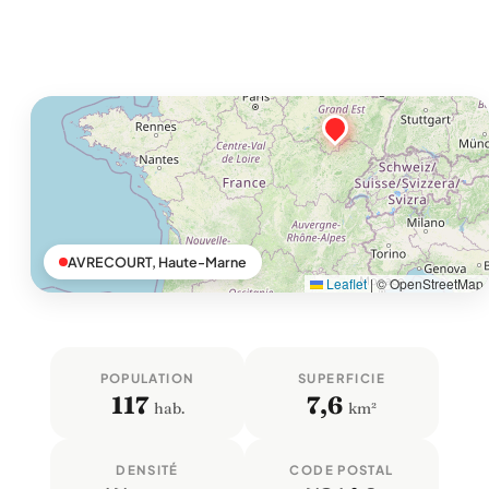
AVRECOURT, Haute-Marne
Leaflet
|
© OpenStreetMap
POPULATION
SUPERFICIE
117
7,6
hab.
km²
DENSITÉ
CODE POSTAL