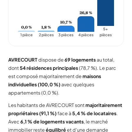
26,8 %
10,7 %
0,0 %
1,8 %
5+
1 pièce
2 pièces
3 pièces
4 pièces
pièces
AVRECOURT
dispose de
69 logements
au total,
dont
54 résidences principales
(78,7 %). Le parc
est composé majoritairement de
maisons
individuelles (100,0 %)
avec quelques
appartements (0,0 %).
Les habitants de AVRECOURT sont
majoritairement
propriétaires (91,1 %)
face à
5,4 % de locataires
.
Avec
6,1 % de logements vacants
, le marché
immobilier reste
équilibré
et d'une demande