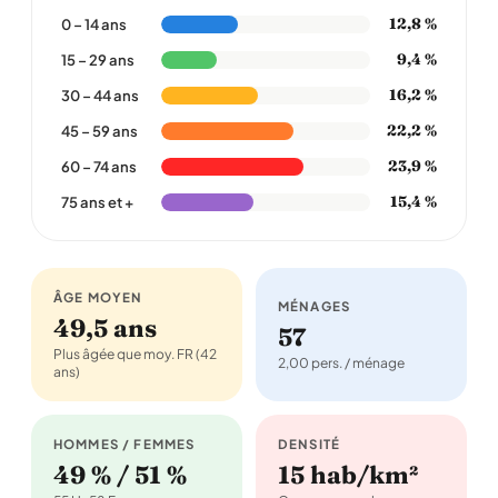
12,8 %
0 – 14 ans
9,4 %
15 – 29 ans
16,2 %
30 – 44 ans
22,2 %
45 – 59 ans
23,9 %
60 – 74 ans
15,4 %
75 ans et +
ÂGE MOYEN
MÉNAGES
49,5 ans
57
Plus âgée que moy. FR (42
2,00 pers. / ménage
ans)
HOMMES / FEMMES
DENSITÉ
49 % / 51 %
15 hab/km²