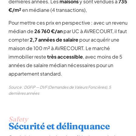
dernières années. Les
maisons
y sont vendues à
735
€/m²
en médiane (4 transactions),
Pour mettre ces prix en perspective : avec un revenu
médian de
26 760 €/an
par UC à AVRECOURT, il faut
compter
2,7 années de salaire
pour acquérir une
maison de 100 m² à AVRECOURT. Le marché
immobilier reste
très accessible
, avec moins de 5
années de salaire médian nécessaires pour un
appartement standard.
Source : DGFiP — DVF (Demandes de Valeurs Foncières), 5
dernières années
Safety
Sécurité et délinquance