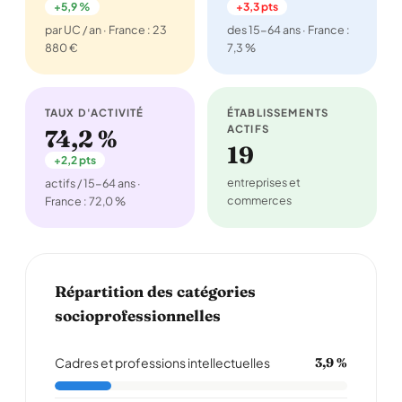
+5,9 %
+3,3 pts
par UC / an · France : 23
des 15-64 ans · France :
880 €
7,3 %
TAUX D'ACTIVITÉ
ÉTABLISSEMENTS
ACTIFS
74,2 %
19
+2,2 pts
entreprises et
actifs / 15-64 ans ·
commerces
France : 72,0 %
Répartition des catégories
socioprofessionnelles
Cadres et professions intellectuelles
3,9 %