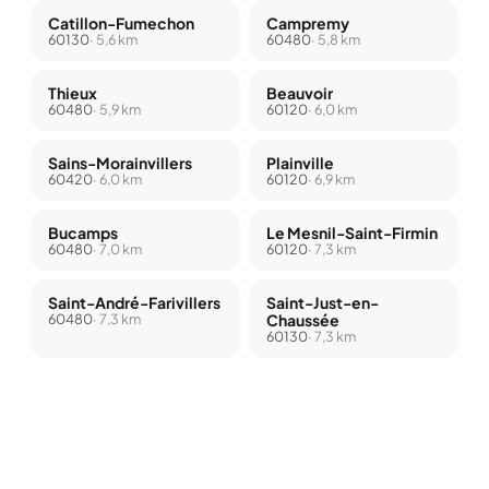
Catillon-Fumechon
Campremy
60130
· 5,6 km
60480
· 5,8 km
Thieux
Beauvoir
60480
· 5,9 km
60120
· 6,0 km
Sains-Morainvillers
Plainville
60420
· 6,0 km
60120
· 6,9 km
Bucamps
Le Mesnil-Saint-Firmin
60480
· 7,0 km
60120
· 7,3 km
Saint-André-Farivillers
Saint-Just-en-
60480
· 7,3 km
Chaussée
60130
· 7,3 km