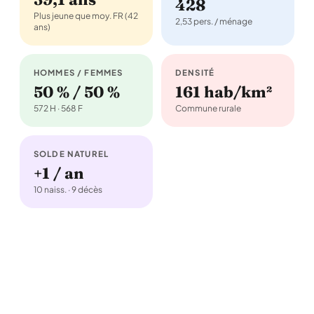
428
Plus jeune que moy. FR (42
2,53 pers. / ménage
ans)
HOMMES / FEMMES
DENSITÉ
50 % / 50 %
161 hab/km²
572 H · 568 F
Commune rurale
SOLDE NATUREL
+1 / an
10 naiss. · 9 décès