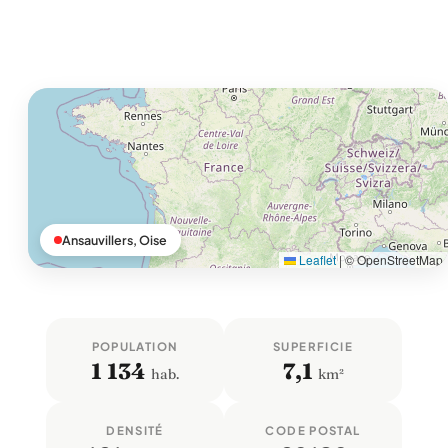
Ansauvillers, Oise
Leaflet
|
© OpenStreetMap
POPULATION
SUPERFICIE
1 134
7,1
hab.
km²
DENSITÉ
CODE POSTAL