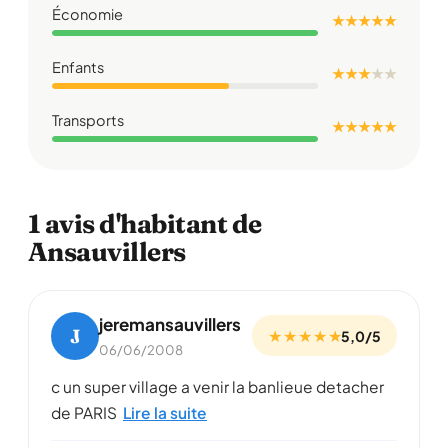
Économie
★ ★ ★ ★ ★
Enfants
★ ★ ★
★
★
Transports
★ ★ ★ ★ ★
1 avis d'habitant de
Ansauvillers
jeremansauvillers
J
★ ★ ★ ★ ★
5,0/5
06/06/2008
c un super village a venir la banlieue detacher
de PARIS
Lire la suite