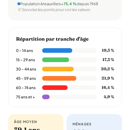
Population Ansauvillers
+75,4 %
depuis 1968
💡 Survolez les points pour voir les valeurs
Répartition par tranche d'âge
19,3 %
0 – 14 ans
17,3 %
15 – 29 ans
20,2 %
30 – 44 ans
21,9 %
45 – 59 ans
16,4 %
60 – 74 ans
4,9 %
75 ans et +
ÂGE MOYEN
MÉNAGES
39,1 ans