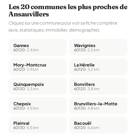
Les 20 communes les plus proches de
Ansauvillers
Cliquez sur une commune pour voir sa fiche complète
(avis, statistiques, immobilier, démographie).
Gannes
Wavignies
60120
· 2,4 km
60130
· 2,5 km
Mory-Montcrux
La Hérelle
60120
· 2,9 km
60120
· 3,2 km
Quinquempoix
Bonvillers
60130
· 3,3 km
60120
· 3,8 km
Chepoix
Brunvillers-la-Motte
60120
· 4,5 km
60130
· 4,8 km
Plainval
Bacouël
60130
· 5,5 km
60120
· 5,6 km