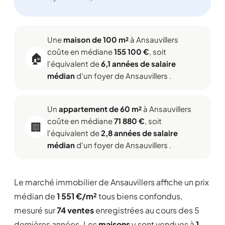
Une
maison de 100 m²
à Ansauvillers
coûte en médiane
155 100 €
, soit
🏠
l'équivalent de
6,1 années de salaire
médian
d'un foyer de Ansauvillers .
Un
appartement de 60 m²
à Ansauvillers
coûte en médiane
71 880 €
, soit
🏢
l'équivalent de
2,8 années de salaire
médian
d'un foyer de Ansauvillers .
Le marché immobilier de Ansauvillers affiche un prix
médian de
1 551 €/m²
tous biens confondus,
mesuré sur
74 ventes
enregistrées au cours des 5
dernières années. Les
maisons
y sont vendues à
1