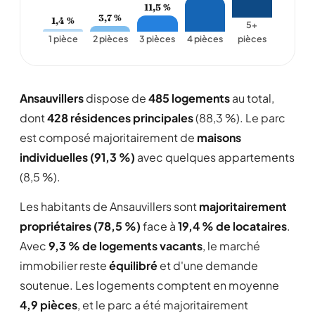
11,5 %
3,7 %
1,4 %
5+
1 pièce
2 pièces
3 pièces
4 pièces
pièces
Ansauvillers
dispose de
485 logements
au total,
dont
428 résidences principales
(88,3 %). Le parc
est composé majoritairement de
maisons
individuelles (91,3 %)
avec quelques appartements
(8,5 %).
Les habitants de Ansauvillers sont
majoritairement
propriétaires (78,5 %)
face à
19,4 % de locataires
.
Avec
9,3 % de logements vacants
, le marché
immobilier reste
équilibré
et d'une demande
soutenue. Les logements comptent en moyenne
4,9 pièces
, et le parc a été majoritairement