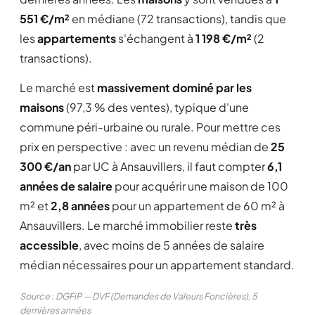
551 €/m²
en médiane (72 transactions), tandis que
les
appartements
s'échangent à
1 198 €/m²
(2
transactions).
Le marché est
massivement dominé par les
maisons
(97,3 % des ventes), typique d'une
commune péri-urbaine ou rurale. Pour mettre ces
prix en perspective : avec un revenu médian de
25
300 €/an
par UC à Ansauvillers, il faut compter
6,1
années de salaire
pour acquérir une maison de 100
m² et
2,8 années
pour un appartement de 60 m² à
Ansauvillers. Le marché immobilier reste
très
accessible
, avec moins de 5 années de salaire
médian nécessaires pour un appartement standard.
Source : DGFiP — DVF (Demandes de Valeurs Foncières), 5
dernières années