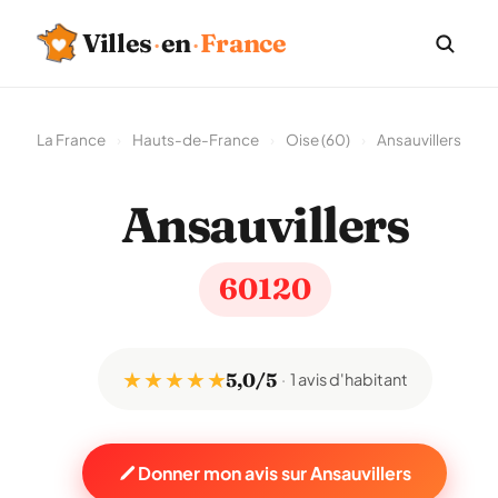
Villes
·
en
·
France
La France
›
Hauts-de-France
›
Oise (60)
›
Ansauvillers
Ansauvillers
60120
★ ★ ★ ★ ★
5,0/5
1 avis d'habitant
Donner mon avis sur Ansauvillers