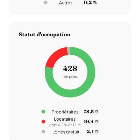
0,2 %
Autres
Statut d'occupation
428
rés. princ.
78,5 %
Propriétaires
Locataires
19,4 %
dont 4,2 % en HLM
2,1 %
Logés gratuit.