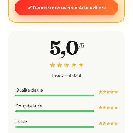
Donner mon avis sur Ansauvillers
5,0
/5
★ ★ ★ ★ ★
1 avis d'habitant
Qualité de vie
★ ★ ★ ★ ★
Coût de la vie
★ ★ ★ ★ ★
Loisirs
★ ★ ★ ★ ★