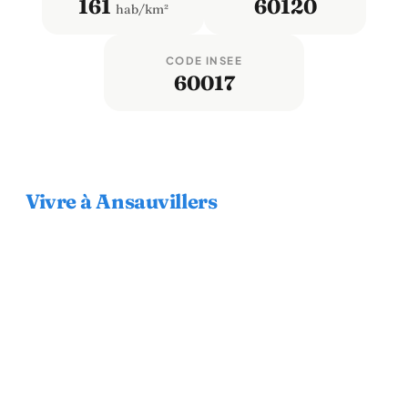
161
60120
hab/km²
CODE INSEE
60017
Vivre à Ansauvillers