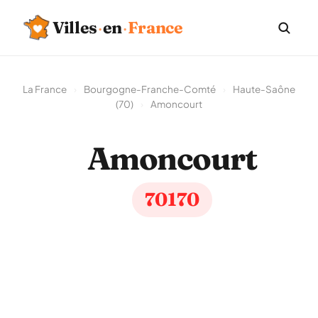
Villes
·
en
·
France
La France
›
Bourgogne-Franche-Comté
›
Haute-Saône
(70)
›
Amoncourt
Amoncourt
70170