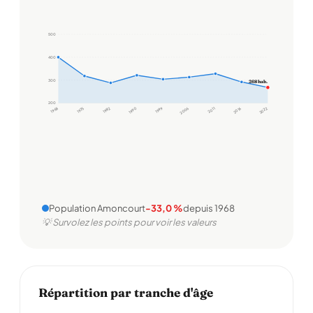
500
400
300
268 hab.
200
1968
1975
1982
1990
1999
2006
2011
2016
2022
Population Amoncourt
-33,0 %
depuis 1968
💡 Survolez les points pour voir les valeurs
Répartition par tranche d'âge