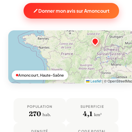
Donner mon avis sur Amoncourt
Amoncourt, Haute-Saône
Leaflet
|
© OpenStreetMa
POPULATION
SUPERFICIE
270
4,1
hab.
km²
DENSITÉ
CODE POSTAL