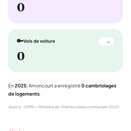
0
🔑
Vols de voiture
—
0
En
2025
, Amoncourt a enregistré
0 cambriolages
de logements
.
Source : SSMSI — Ministère de l'Intérieur (base communale 2025)