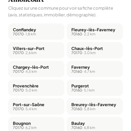
Cliquez sur une commune pour voir sa fiche complète
(avis, statistiques, immobilier, démographie).
Conflandey
Fleurey-lès-Faverney
70170
· 1,8 km
70160
· 2,2 km
Villers-sur-Port
Chaux-lès-Port
70170
· 2,6 km
70170
· 3,0 km
Chargey-lès-Port
Faverney
70170
· 4,5 km
70160
· 4,7 km
Provenchère
Purgerot
70170
· 5,0 km
70160
· 5,1 km
Port-sur-Saône
Breurey-lès-Faverney
70170
· 5,4 km
70160
· 5,8 km
Bougnon
Baulay
70170
· 6,2 km
70160
· 6,8 km