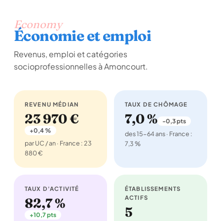
Economy
Économie et emploi
Revenus, emploi et catégories
socioprofessionnelles à Amoncourt.
REVENU MÉDIAN
TAUX DE CHÔMAGE
23 970 €
7,0 %
-0,3 pts
+0,4 %
des 15-64 ans · France :
par UC / an · France : 23
7,3 %
880 €
TAUX D'ACTIVITÉ
ÉTABLISSEMENTS
ACTIFS
82,7 %
5
+10,7 pts