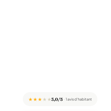
★ ★ ★
★
★
3,0/5
1 avis d'habitant