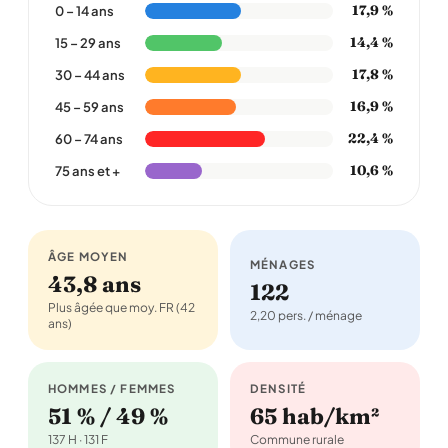
17,9 %
0 – 14 ans
14,4 %
15 – 29 ans
17,8 %
30 – 44 ans
16,9 %
45 – 59 ans
22,4 %
60 – 74 ans
10,6 %
75 ans et +
ÂGE MOYEN
MÉNAGES
43,8 ans
122
Plus âgée que moy. FR (42
2,20 pers. / ménage
ans)
HOMMES / FEMMES
DENSITÉ
51 % / 49 %
65 hab/km²
137 H · 131 F
Commune rurale