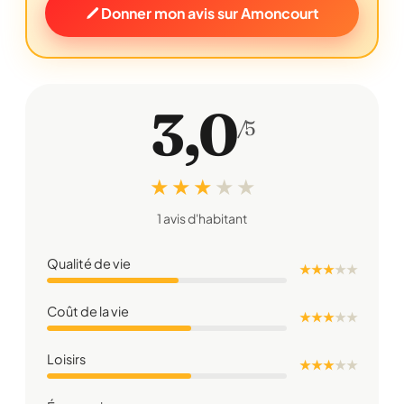
Donner mon avis sur Amoncourt
3,0
/5
★ ★ ★
★
★
1 avis d'habitant
Qualité de vie
★ ★ ★
★
★
Coût de la vie
★ ★ ★
★
★
Loisirs
★ ★ ★
★
★