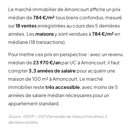
Le marché immobilier de Amoncourt affiche un prix
médian de
784 €/m²
tous biens confondus, mesuré
sur
18 ventes
enregistrées au cours des 5 dernières
années. Les
maisons
y sont vendues à
784 €/m²
en
médiane (18 transactions),
Pour mettre ces prix en perspective : avec un revenu
médian de
23 970 €/an
par UC à Amoncourt, il faut
compter
3,3 années de salaire
pour acquérir une
maison de 100 m² à Amoncourt. Le marché
immobilier reste
très accessible
, avec moins de 5
années de salaire médian nécessaires pour un
appartement standard.
Source : DGFiP — DVF (Demandes de Valeurs Foncières), 5
dernières années