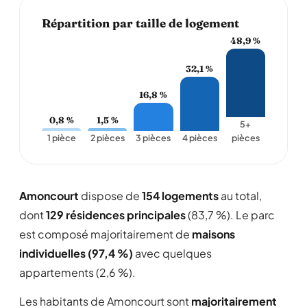
Répartition par taille de logement
48,9 %
32,1 %
16,8 %
0,8 %
1,5 %
5+
1 pièce
2 pièces
3 pièces
4 pièces
pièces
Amoncourt
dispose de
154 logements
au total,
dont
129 résidences principales
(83,7 %). Le parc
est composé majoritairement de
maisons
individuelles (97,4 %)
avec quelques
appartements (2,6 %).
Les habitants de Amoncourt sont
majoritairement