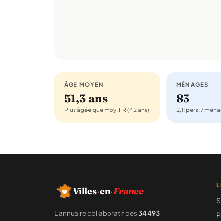
ÂGE MOYEN
MÉNAGES
51,3 ans
83
Plus âgée que moy. FR (42 ans)
2,11 pers. / mén
L
Villes
·
en
·
France
S
L'annuaire collaboratif des
34 493
P