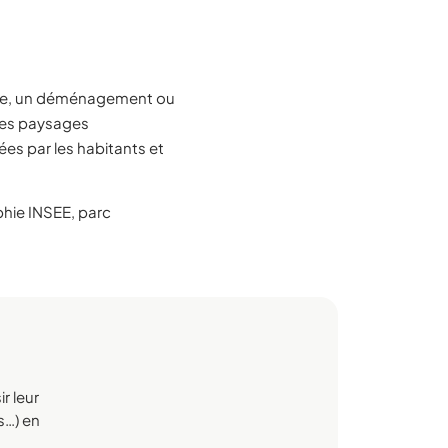
ite, un déménagement ou
 des paysages
es par les habitants et
ie INSEE, parc
r leur
rs…) en