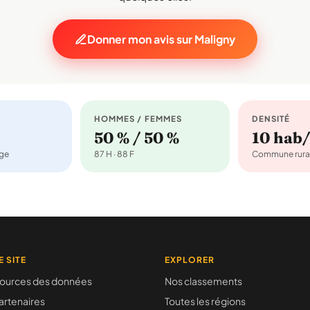
Donner mon avis sur Maligny
HOMMES / FEMMES
DENSITÉ
50 % / 50 %
10 hab
age
87 H · 88 F
Commune rura
E SITE
EXPLORER
ources des données
Nos classements
artenaires
Toutes les régions