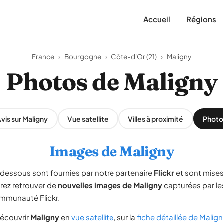
Accueil
Régions
France
›
Bourgogne
›
Côte-d'Or (21)
›
Maligny
Photos de Maligny
vis sur Maligny
Vue satellite
Villes à proximité
Photo
Images de Maligny
-dessous sont fournies par notre partenaire
Flickr
et sont mises
rrez retrouver de
nouvelles images de Maligny
capturées par l
ommunauté Flickr.
écouvrir
Maligny
en
vue satellite
, sur la
fiche détaillée de Malig