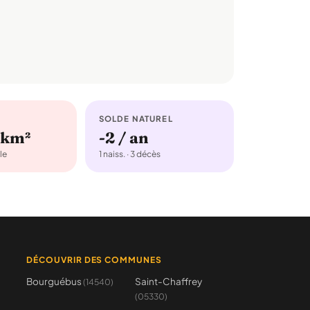
SOLDE NATUREL
/km²
-2 / an
le
1 naiss. · 3 décès
DÉCOUVRIR DES COMMUNES
Bourguébus
Saint-Chaffrey
(14540)
(05330)