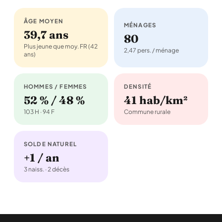
ÂGE MOYEN
MÉNAGES
39,7 ans
80
Plus jeune que moy. FR (42
2,47 pers. / ménage
ans)
HOMMES / FEMMES
DENSITÉ
52 % / 48 %
41 hab/km²
103 H · 94 F
Commune rurale
SOLDE NATUREL
+1 / an
3 naiss. · 2 décès