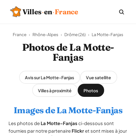
Villes
·
en
·
France
France
›
Rhône-Alpes
›
Drôme (26)
›
La Motte-Fanjas
Photos de La Motte-
Fanjas
Avis sur La Motte-Fanjas
Vue satellite
Villes à proximité
Photos
Images de La Motte-Fanjas
Les photos de
La Motte-Fanjas
ci-dessous sont
fournies par notre partenaire
Flickr
et sont mises à jour