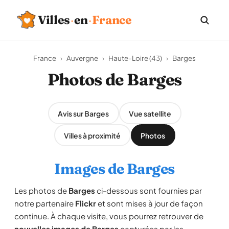
Villes
·
en
·
France
France
›
Auvergne
›
Haute-Loire (43)
›
Barges
Photos de Barges
Avis sur Barges
Vue satellite
Villes à proximité
Photos
Images de Barges
Les photos de
Barges
ci-dessous sont fournies par
notre partenaire
Flickr
et sont mises à jour de façon
continue. À chaque visite, vous pourrez retrouver de
nouvelles images de Barges
capturées par les