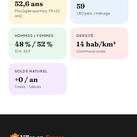
52,6 ans
59
Plus âgée que moy. FR (42
1,80 pers. / ménage
ans)
HOMMES / FEMMES
DENSITÉ
48 % / 52 %
14 hab/km²
51 H · 55 F
Commune rurale
SOLDE NATUREL
+0 / an
1 naiss. · 1 décès