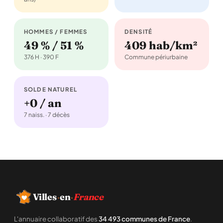
HOMMES / FEMMES
DENSITÉ
49 % / 51 %
409 hab/km²
376 H · 390 F
Commune périurbaine
SOLDE NATUREL
+0 / an
7 naiss. · 7 décès
Villes
·
en
·
France
L'annuaire collaboratif des
34 493 communes de France
.