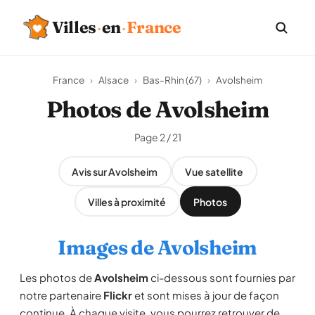
Villes
·
en
·
France
France
›
Alsace
›
Bas-Rhin (67)
›
Avolsheim
Photos de Avolsheim
Page 2 / 21
Avis sur Avolsheim
Vue satellite
Villes à proximité
Photos
Images de Avolsheim
Les photos de
Avolsheim
ci-dessous sont fournies par
notre partenaire
Flickr
et sont mises à jour de façon
continue. À chaque visite, vous pourrez retrouver de