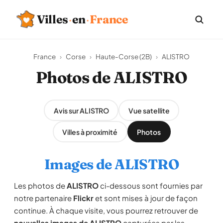
Villes
·
en
·
France
France
›
Corse
›
Haute-Corse (2B)
›
ALISTRO
Photos de ALISTRO
Avis sur ALISTRO
Vue satellite
Villes à proximité
Photos
Images de ALISTRO
Les photos de
ALISTRO
ci-dessous sont fournies par
notre partenaire
Flickr
et sont mises à jour de façon
continue. À chaque visite, vous pourrez retrouver de
nouvelles images de ALISTRO
capturées par les