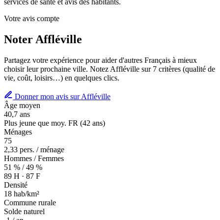
services de santé et avis des habitants.
Votre avis compte
Noter Affléville
Partagez votre expérience pour aider d'autres Français à mieux
choisir leur prochaine ville. Notez Affléville sur 7 critères (qualité de
vie, coût, loisirs…) en quelques clics.
Donner mon avis sur Affléville
Âge moyen
40,7 ans
Plus jeune que moy. FR (42 ans)
Ménages
75
2,33 pers. / ménage
Hommes / Femmes
51 % / 49 %
89 H · 87 F
Densité
18 hab/km²
Commune rurale
Solde naturel