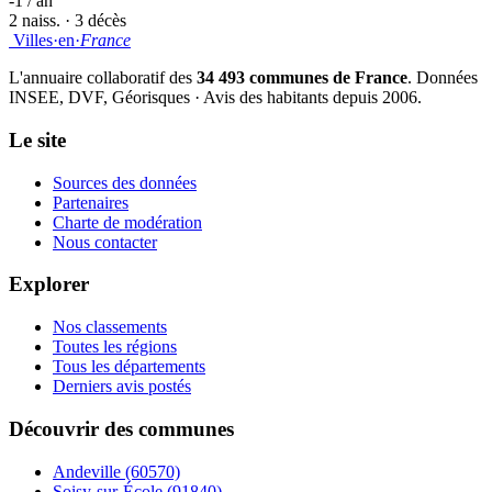
-1 / an
2 naiss. · 3 décès
Villes
·
en
·
France
L'annuaire collaboratif des
34 493 communes de France
. Données
INSEE, DVF, Géorisques · Avis des habitants depuis 2006.
Le site
Sources des données
Partenaires
Charte de modération
Nous contacter
Explorer
Nos classements
Toutes les régions
Tous les départements
Derniers avis postés
Découvrir des communes
Andeville
(60570)
Soisy-sur-École
(91840)