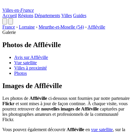
Villes
·
en
·
France
Accueil
Régions
Départements
Villes
Guides
France
›
Lorraine
›
Meurthe-et-Moselle (54)
›
Affléville
Galerie
Photos de Affléville
Avis sur Affléville
Vue satellite
Villes à proximité
Photos
Images de Affléville
Les photos de
Affléville
ci-dessous sont fournies par notre partenaire
Flickr
et sont mises à jour de façon continue. À chaque visite, vous
pourrez retrouver de
nouvelles images de Affléville
capturées par
les photographes amateurs et professionnels de la communauté
Flickr.
Vous pouvez également découvrir
Affléville
en
vue satellite
, sur la