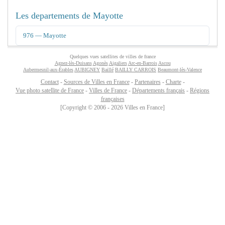
Les departements de Mayotte
976 — Mayotte
Quelques vues satellites de villes de france
Agnez-lès-Duisans
Agonès
Aigaliers
Arc-en-Barrois
Ascou
Aubermesnil-aux-Érables
AUBIGNEY
Baillé
BAILLY CARROIS
Beaumont-lès-Valence
Contact
-
Sources de Villes en France
-
Partenaires
-
Charte
-
Vue photo satellite de France
-
Villes de France
-
Départements français
-
Régions
françaises
[Copyright © 2006 - 2026 Villes en France]