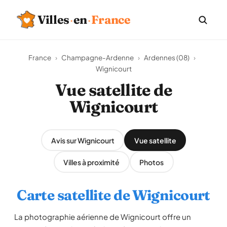
Villes
·
en
·
France
France
›
Champagne-Ardenne
›
Ardennes (08)
›
Wignicourt
Vue satellite de
Wignicourt
Avis sur Wignicourt
Vue satellite
Villes à proximité
Photos
Carte satellite de Wignicourt
La photographie aérienne de Wignicourt offre un