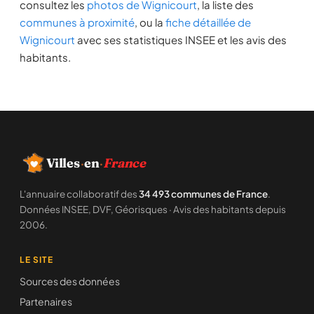
consultez les
photos de Wignicourt
, la liste des
communes à proximité
, ou la
fiche détaillée de
Wignicourt
avec ses statistiques INSEE et les avis des
habitants.
Villes
·
en
·
France
L'annuaire collaboratif des
34 493 communes de France
.
Données INSEE, DVF, Géorisques · Avis des habitants depuis
2006.
LE SITE
Sources des données
Partenaires