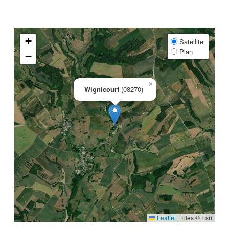
+
Satellite
Plan
−
×
Wignicourt
(08270)
Leaflet
|
Tiles © Esri