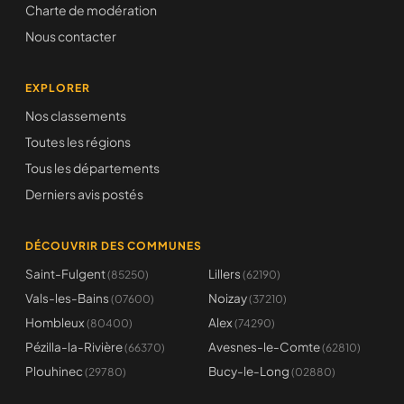
Charte de modération
Nous contacter
EXPLORER
Nos classements
Toutes les régions
Tous les départements
Derniers avis postés
DÉCOUVRIR DES COMMUNES
Saint-Fulgent
Lillers
(85250)
(62190)
Vals-les-Bains
Noizay
(07600)
(37210)
Hombleux
Alex
(80400)
(74290)
Pézilla-la-Rivière
Avesnes-le-Comte
(66370)
(62810)
Plouhinec
Bucy-le-Long
(29780)
(02880)