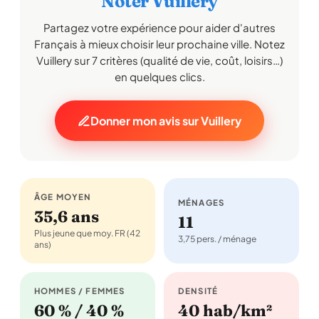
Noter Vuillery
Partagez votre expérience pour aider d'autres
Français à mieux choisir leur prochaine ville. Notez
Vuillery sur 7 critères (qualité de vie, coût, loisirs…)
en quelques clics.
Donner mon avis sur Vuillery
ÂGE MOYEN
MÉNAGES
35,6 ans
11
Plus jeune que moy. FR (42
3,75 pers. / ménage
ans)
HOMMES / FEMMES
DENSITÉ
60 % / 40 %
40 hab/km²