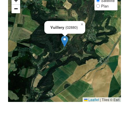
+
Satellite
Plan
−
×
Vuillery
(02880)
Leaflet
|
Tiles © Esri