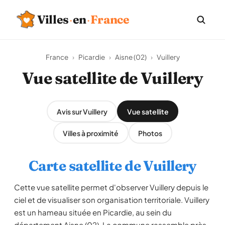
Villes
·
en
·
France
France
›
Picardie
›
Aisne (02)
›
Vuillery
Vue satellite de Vuillery
Avis sur Vuillery
Vue satellite
Villes à proximité
Photos
Carte satellite de Vuillery
Cette vue satellite permet d'observer Vuillery depuis le
ciel et de visualiser son organisation territoriale. Vuillery
est un hameau située en Picardie, au sein du
département Aisne (02). La commune rassemble près