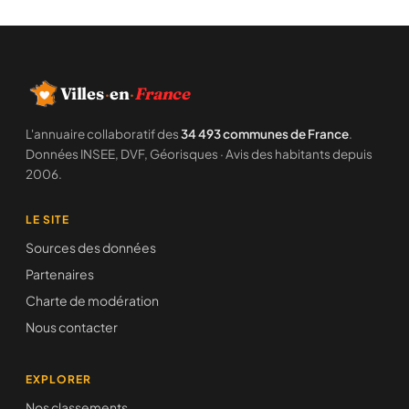
Villes
·
en
·
France
L'annuaire collaboratif des
34 493 communes de France
.
Données INSEE, DVF, Géorisques · Avis des habitants depuis
2006.
LE SITE
Sources des données
Partenaires
Charte de modération
Nous contacter
EXPLORER
Nos classements