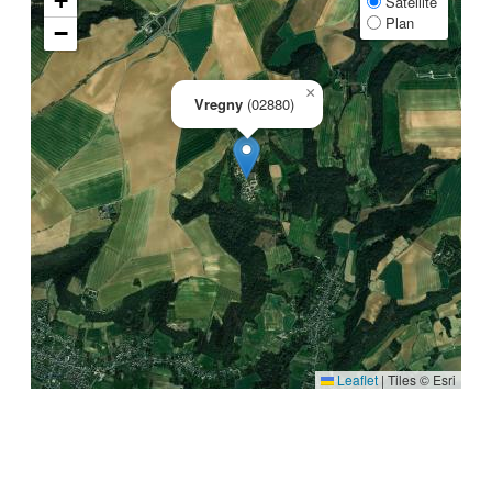
+
Satellite
Plan
−
×
Vregny
(02880)
Leaflet
|
Tiles © Esri