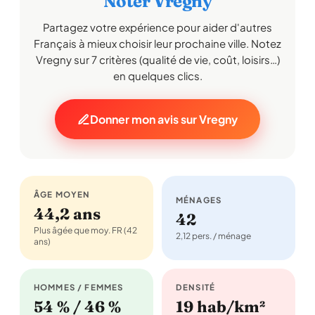
Noter Vregny
Partagez votre expérience pour aider d'autres
Français à mieux choisir leur prochaine ville. Notez
Vregny sur 7 critères (qualité de vie, coût, loisirs…)
en quelques clics.
Donner mon avis sur Vregny
ÂGE MOYEN
MÉNAGES
44,2 ans
42
Plus âgée que moy. FR (42
2,12 pers. / ménage
ans)
HOMMES / FEMMES
DENSITÉ
54 % / 46 %
19 hab/km²