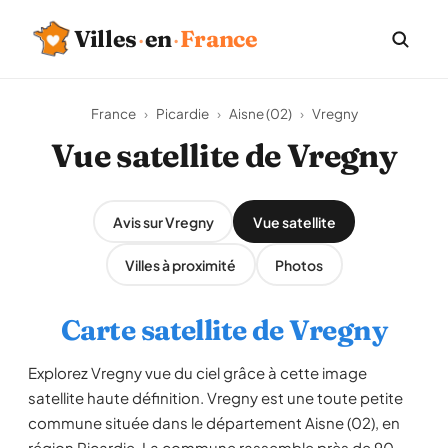
Villes
·
en
·
France
France
›
Picardie
›
Aisne (02)
›
Vregny
Vue satellite de Vregny
Avis sur Vregny
Vue satellite
Villes à proximité
Photos
Carte satellite de Vregny
Explorez Vregny vue du ciel grâce à cette image
satellite haute définition. Vregny est une toute petite
commune située dans le département Aisne (02), en
région Picardie. La commune rassemble près de 90