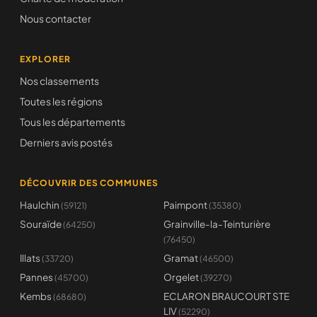
Nous contacter
EXPLORER
Nos classements
Toutes les régions
Tous les départements
Derniers avis postés
DÉCOUVRIR DES COMMUNES
Haulchin
Paimpont
(59121)
(35380)
Souraïde
Grainville-la-Teinturière
(64250)
(76450)
Illats
Gramat
(33720)
(46500)
Pannes
Orgelet
(45700)
(39270)
Kembs
ECLARON BRAUCOURT STE
(68680)
LIV
(52290)