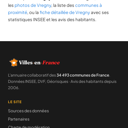
les
photos de Vregny
, la liste des
communes à
proximité
, ou la
fiche détaillée de Vregny
avec ses
statistiques INSEE et les avis des habitants.
Villes
·
en
·
France
L'annuaire collaboratif des
34 493 communes de France
.
Données INSEE, DVF, Géorisques · Avis des habitants depuis
2006.
LE SITE
Sources des données
Partenaires
Charte de modération