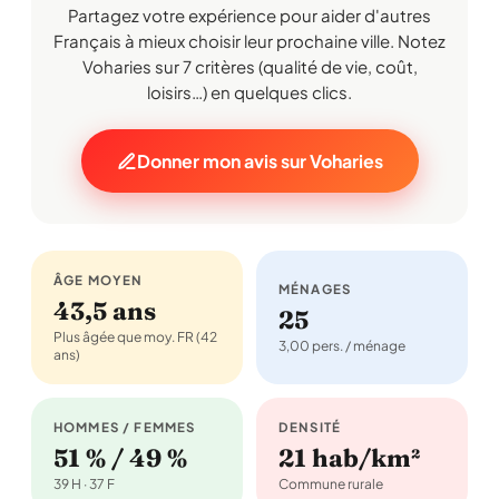
Partagez votre expérience pour aider d'autres
Français à mieux choisir leur prochaine ville. Notez
Voharies sur 7 critères (qualité de vie, coût,
loisirs…) en quelques clics.
Donner mon avis sur Voharies
ÂGE MOYEN
MÉNAGES
43,5 ans
25
Plus âgée que moy. FR (42
3,00 pers. / ménage
ans)
HOMMES / FEMMES
DENSITÉ
51 % / 49 %
21 hab/km²
39 H · 37 F
Commune rurale