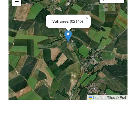
−
×
Voharies
(02140)
Leaflet
|
Tiles © Esri