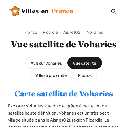
Villes
·
en
·
France
France
›
Picardie
›
Aisne (02)
›
Voharies
Vue satellite de Voharies
Avis sur Voharies
Vue satellite
Villes à proximité
Photos
Carte satellite de Voharies
Explorez Voharies vue du ciel grâce à cette image
satellite haute définition. Voharies est un très petit
village située dans le Aisne (02), région Picardie. La
commune rassemble près de 76 habitants, s'étend sur