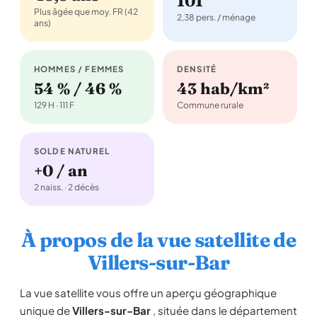
101
Plus âgée que moy. FR (42
2,38 pers. / ménage
ans)
HOMMES / FEMMES
DENSITÉ
54 % / 46 %
43 hab/km²
129 H · 111 F
Commune rurale
SOLDE NATUREL
+0 / an
2 naiss. · 2 décès
À propos de la vue satellite de
Villers-sur-Bar
La vue satellite vous offre un aperçu géographique
unique de
Villers-sur-Bar
, située dans le département