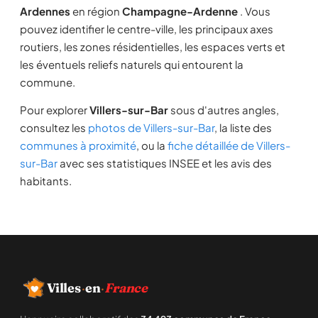
Ardennes
en région
Champagne-Ardenne
. Vous
pouvez identifier le centre-ville, les principaux axes
routiers, les zones résidentielles, les espaces verts et
les éventuels reliefs naturels qui entourent la
commune.
Pour explorer
Villers-sur-Bar
sous d'autres angles,
consultez les
photos de Villers-sur-Bar
, la liste des
communes à proximité
, ou la
fiche détaillée de Villers-
sur-Bar
avec ses statistiques INSEE et les avis des
habitants.
Villes
·
en
·
France