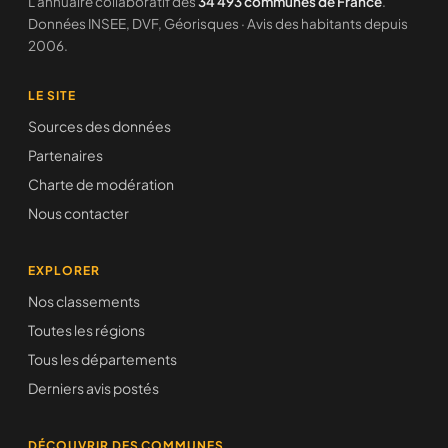
L'annuaire collaboratif des
34 493 communes de France
.
Données INSEE, DVF, Géorisques · Avis des habitants depuis
2006.
LE SITE
Sources des données
Partenaires
Charte de modération
Nous contacter
EXPLORER
Nos classements
Toutes les régions
Tous les départements
Derniers avis postés
DÉCOUVRIR DES COMMUNES