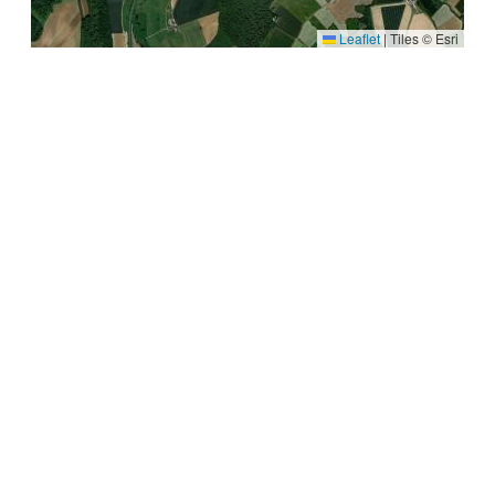
Leaflet
|
Tiles © Esri