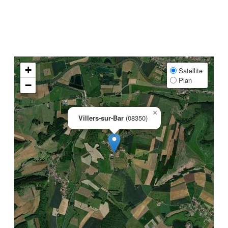
+
Satellite
Plan
−
×
Villers-sur-Bar
(08350)