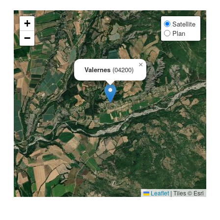
+
Satellite
Plan
−
×
Valernes
(04200)
Leaflet
|
Tiles © Esri