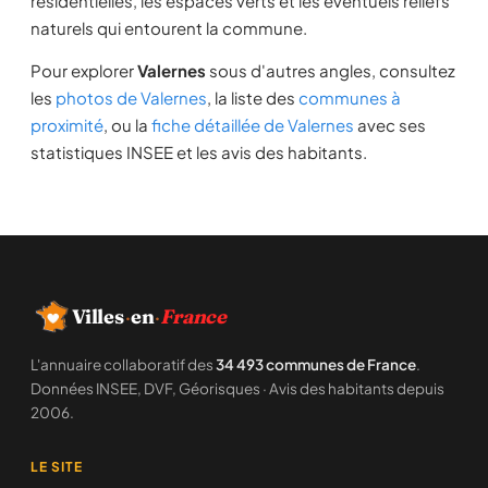
résidentielles, les espaces verts et les éventuels reliefs
naturels qui entourent la commune.
Pour explorer
Valernes
sous d'autres angles, consultez
les
photos de Valernes
, la liste des
communes à
proximité
, ou la
fiche détaillée de Valernes
avec ses
statistiques INSEE et les avis des habitants.
Villes
·
en
·
France
L'annuaire collaboratif des
34 493 communes de France
.
Données INSEE, DVF, Géorisques · Avis des habitants depuis
2006.
LE SITE