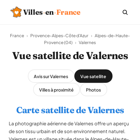
Villes
·
en
·
France
France
›
Provence-Alpes-Côte d'Azur
›
Alpes-de-Haute-
Provence (04)
›
Valernes
Vue satellite de Valernes
Avis sur Valernes
Vue satellite
Villes à proximité
Photos
Carte satellite de Valernes
La photographie aérienne de Valernes offre un aperçu
de son tissu urbain et de son environnement naturel.
Valernes est un village située dans le Alpes-de-Haute-