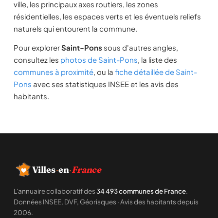
ville, les principaux axes routiers, les zones
résidentielles, les espaces verts et les éventuels reliefs
naturels qui entourent la commune.
Pour explorer
Saint-Pons
sous d'autres angles,
consultez les
photos de Saint-Pons
, la liste des
communes à proximité
, ou la
fiche détaillée de Saint-
Pons
avec ses statistiques INSEE et les avis des
habitants.
Villes
·
en
·
France
L'annuaire collaboratif des
34 493 communes de France
.
Données INSEE, DVF, Géorisques · Avis des habitants depuis
2006.