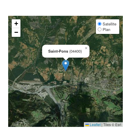
+
Satellite
Plan
−
×
Saint-Pons
(04400)
Leaflet
|
Tiles © Esri