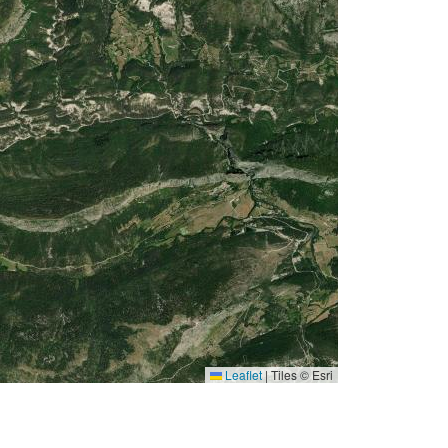
Leaflet
|
Tiles © Esri