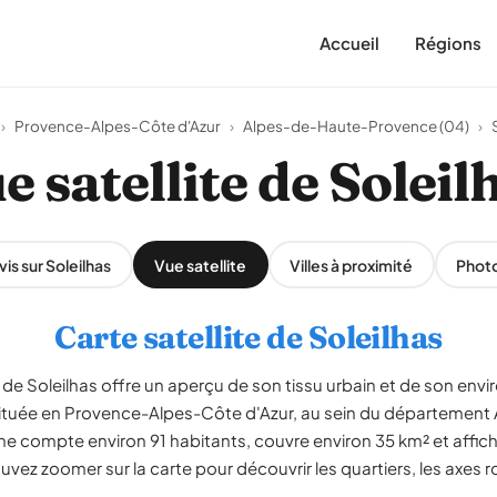
Accueil
Régions
›
Provence-Alpes-Côte d'Azur
›
Alpes-de-Haute-Provence (04)
›
e satellite de Soleil
vis sur Soleilhas
Vue satellite
Villes à proximité
Phot
Carte satellite de Soleilhas
de Soleilhas offre un aperçu de son tissu urbain et de son env
située en Provence-Alpes-Côte d'Azur, au sein du départemen
 compte environ 91 habitants, couvre environ 35 km² et affich
vez zoomer sur la carte pour découvrir les quartiers, les axes r