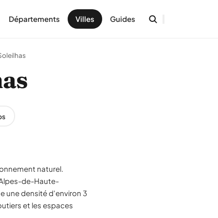
Départements
Villes
Guides
Soleilhas
has
os
ironnement naturel.
t Alpes-de-Haute-
e une densité d'environ 3
outiers et les espaces