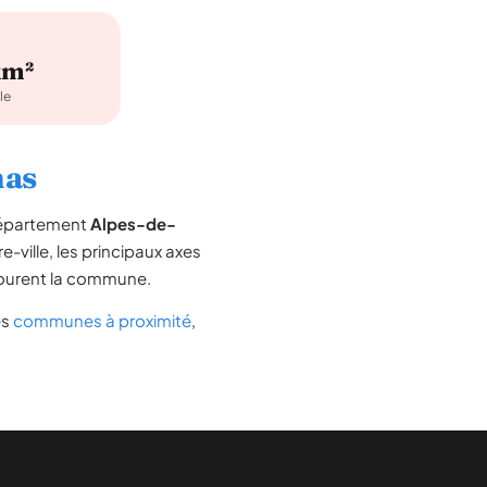
km²
le
has
 département
Alpes-de-
e-ville, les principaux axes
entourent la commune.
es
communes à proximité
,