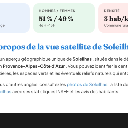
HOMMES / FEMMES
DENSITÉ
51 % / 49 %
3 hab/
age
46 H · 45 F
Commune rura
propos de la vue satellite de Soleil
re un aperçu géographique unique de
Soleilhas
, située dans le
on
Provence-Alpes-Côte d'Azur
. Vous pouvez identifier le centr
tielles, les espaces verts et les éventuels reliefs naturels qui 
us d'autres angles, consultez les
photos de Soleilhas
, la liste d
eilhas
avec ses statistiques INSEE et les avis des habitants.