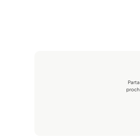
Parta
procha