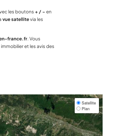
vec les boutons
+ / −
en
la
vue satellite
via les
-en-france.fr
. Vous
mmobilier et les avis des
Satellite
Plan