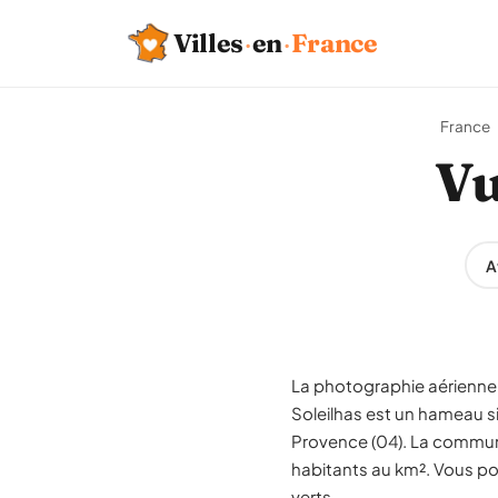
Villes
·
en
·
France
France
Vu
A
La photographie aérienne 
Soleilhas est un hameau 
Provence (04). La commune
habitants au km². Vous pou
verts.