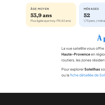
ÂGE MOYEN
MÉNAGES
53,9 ans
52
Plus âgée que moy. FR (42 ans)
1,75 pers. / mén
À 
La vue satellite vous off
Haute-Provence
en régi
routiers, les zones résiden
Pour explorer
Soleilhas
so
ou la
fiche détaillée de Sol