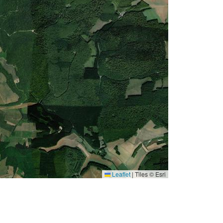
Leaflet
|
Tiles © Esri