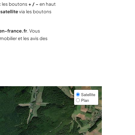
 les boutons
+ / −
en haut
satellite
via les boutons
-en-france.fr
. Vous
bilier et les avis des
Satellite
Plan