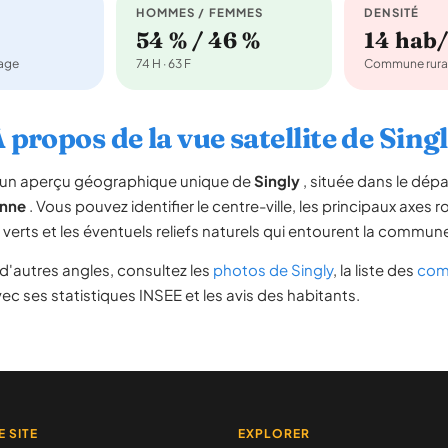
HOMMES / FEMMES
DENSITÉ
54 % / 46 %
14 hab
nage
74 H · 63 F
Commune rura
 propos de la vue satellite de Sing
re un aperçu géographique unique de
Singly
, située dans le dé
nne
. Vous pouvez identifier le centre-ville, les principaux axes r
s verts et les éventuels reliefs naturels qui entourent la commun
d'autres angles, consultez les
photos de Singly
, la liste des
com
ec ses statistiques INSEE et les avis des habitants.
E SITE
EXPLORER