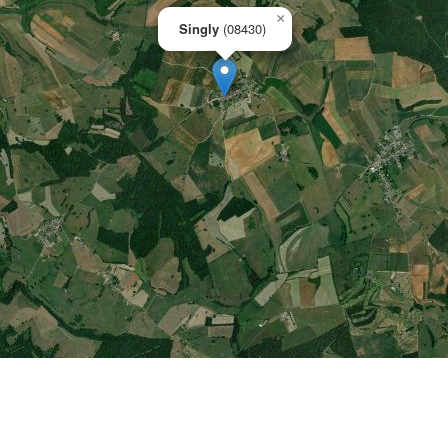
×
Singly
(08430)