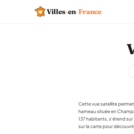
Villes
·
en
·
France
V
Cette vue satellite permet 
hameau située en Champa
137 habitants, s'étend su
sur la carte pour découvrir