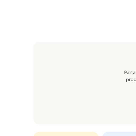
Parta
proch