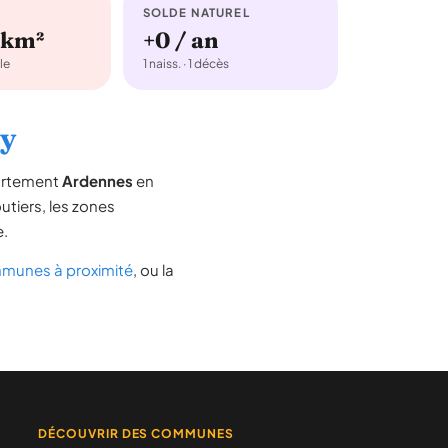
SOLDE NATUREL
/km²
+0 / an
le
1 naiss. · 1 décès
ly
partement
Ardennes
en
outiers, les zones
e.
munes à proximité
, ou la
DÉCOUVRIR DES COMMUNES