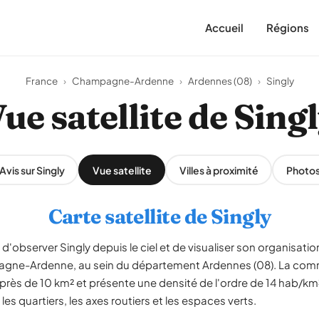
Accueil
Régions
France
›
Champagne-Ardenne
›
Ardennes (08)
›
Singly
ue satellite de Sing
Avis sur Singly
Vue satellite
Villes à proximité
Photo
Carte satellite de Singly
d'observer Singly depuis le ciel et de visualiser son organisation 
gne-Ardenne, au sein du département Ardennes (08). La com
r près de 10 km² et présente une densité de l'ordre de 14 hab/
 les quartiers, les axes routiers et les espaces verts.