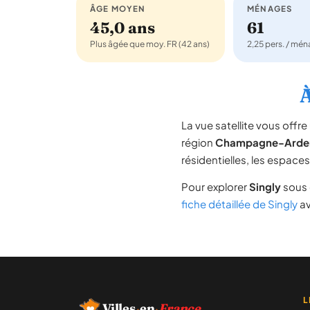
ÂGE MOYEN
MÉNAGES
45,0 ans
61
Plus âgée que moy. FR (42 ans)
2,25 pers. / mé
À
La vue satellite vous off
région
Champagne-Arde
résidentielles, les espace
Pour explorer
Singly
sous 
fiche détaillée de Singly
av
L
Villes
·
en
·
France