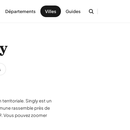
Départements
Villes
Guides
ly
s
territoriale. Singly est un
mune rassemble près de
km². Vous pouvez zoomer