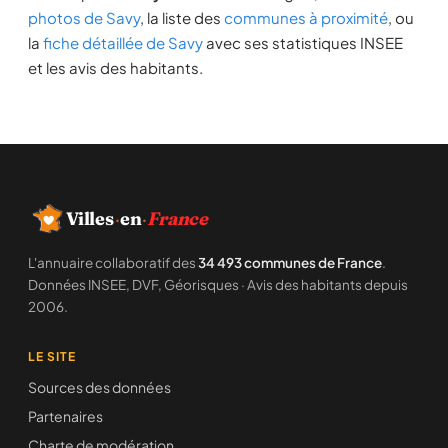
photos de Savy
, la liste des
communes à proximité
, ou
la
fiche détaillée de Savy
avec ses statistiques INSEE
et les avis des habitants.
Villes
·
en
·
France
L'annuaire collaboratif des
34 493 communes de France
.
Données INSEE, DVF, Géorisques · Avis des habitants depuis
2006.
LE SITE
Sources des données
Partenaires
Charte de modération