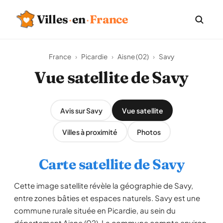
Villes
·
en
·
France
France
›
Picardie
›
Aisne (02)
›
Savy
Vue satellite de Savy
Avis sur Savy
Vue satellite
Villes à proximité
Photos
Carte satellite de Savy
Cette image satellite révèle la géographie de Savy,
entre zones bâties et espaces naturels. Savy est une
commune rurale située en Picardie, au sein du
département Aisne (02). La commune compte environ