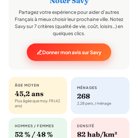
Noter Savy
Partagez votre expérience pour aider d'autres
Français à mieux choisir leur prochaine ville. Notez
Savy sur 7 critères (qualité de vie, coût, loisirs…) en
quelques clics.
Donner mon avis sur Savy
ÂGE MOYEN
MÉNAGES
45,2 ans
268
Plus âgée que moy. FR (42
2,28 pers. / ménage
ans)
HOMMES / FEMMES
DENSITÉ
52 % / 48 %
82 hab/km²