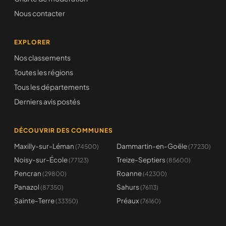
Nous contacter
EXPLORER
Nos classements
Toutes les régions
Tous les départements
Derniers avis postés
DÉCOUVRIR DES COMMUNES
Maxilly-sur-Léman
Dammartin-en-Goële
(74500)
(77230)
Noisy-sur-École
Treize-Septiers
(77123)
(85600)
Pencran
Roanne
(29800)
(42300)
Panazol
Sahurs
(87350)
(76113)
Sainte-Terre
Préaux
(33350)
(76160)