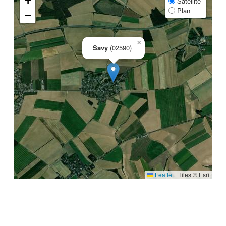
+
Satellite
Plan
−
×
Savy
(02590)
Leaflet
|
Tiles © Esri