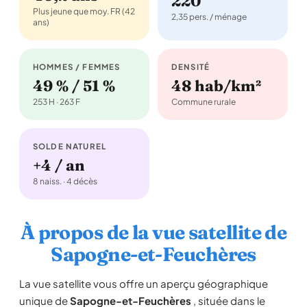
220
Plus jeune que moy. FR (42
2,35 pers. / ménage
ans)
HOMMES / FEMMES
DENSITÉ
49 % / 51 %
48 hab/km²
253 H · 263 F
Commune rurale
SOLDE NATUREL
+4 / an
8 naiss. · 4 décès
À propos de la vue satellite de
Sapogne-et-Feuchères
La vue satellite vous offre un aperçu géographique
unique de
Sapogne-et-Feuchères
, située dans le