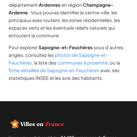
département
Ardennes
en région
Champagne-
Ardenne
. Vous pouvez identifier le centre-ville, les
principaux axes routiers, les zones résidentielles, les
espaces verts et les éventuels reliefs naturels qui
entourent la commune.
Pour explorer
Sapogne-et-Feuchères
sous d'autres
angles, consultez les
photos de Sapogne-et-
Feuchères
, la liste des
communes à proximité
, ou la
fiche détaillée de Sapogne-et-Feuchères
avec ses
statistiques INSEE et les avis des habitants.
Villes
·
en
·
France