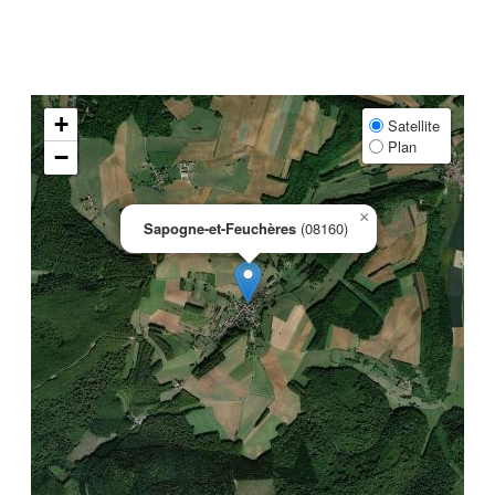
+
Satellite
Plan
−
×
Sapogne-et-Feuchères
(08160)