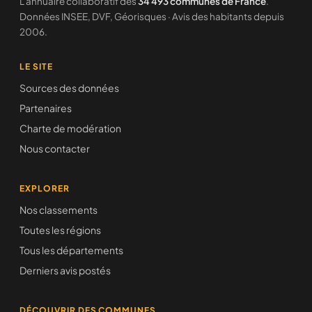
L'annuaire collaboratif des
34 493 communes de France
.
Données INSEE, DVF, Géorisques · Avis des habitants depuis
2006.
LE SITE
Sources des données
Partenaires
Charte de modération
Nous contacter
EXPLORER
Nos classements
Toutes les régions
Tous les départements
Derniers avis postés
DÉCOUVRIR DES COMMUNES