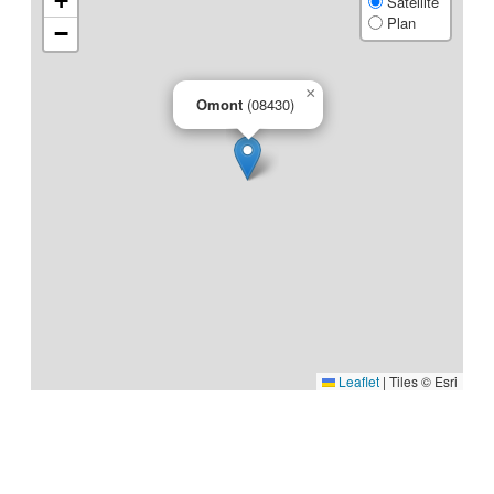
+
Satellite
Plan
−
×
Omont
(08430)
Leaflet
|
Tiles © Esri