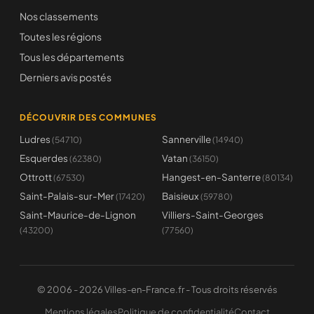
Nos classements
Toutes les régions
Tous les départements
Derniers avis postés
DÉCOUVRIR DES COMMUNES
Ludres
Sannerville
(54710)
(14940)
Esquerdes
Vatan
(62380)
(36150)
Ottrott
Hangest-en-Santerre
(67530)
(80134)
Saint-Palais-sur-Mer
Baisieux
(17420)
(59780)
Saint-Maurice-de-Lignon
Villiers-Saint-Georges
(43200)
(77560)
© 2006 - 2026 Villes-en-France.fr - Tous droits réservés
Mentions légales
Politique de confidentialité
Contact