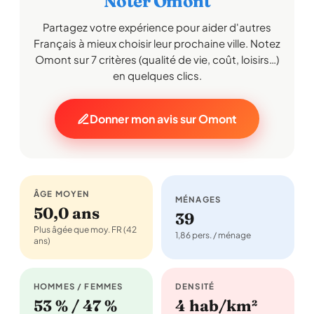
Noter Omont
Partagez votre expérience pour aider d'autres
Français à mieux choisir leur prochaine ville. Notez
Omont sur 7 critères (qualité de vie, coût, loisirs…)
en quelques clics.
Donner mon avis sur Omont
ÂGE MOYEN
MÉNAGES
50,0 ans
39
Plus âgée que moy. FR (42
1,86 pers. / ménage
ans)
HOMMES / FEMMES
DENSITÉ
53 % / 47 %
4 hab/km²