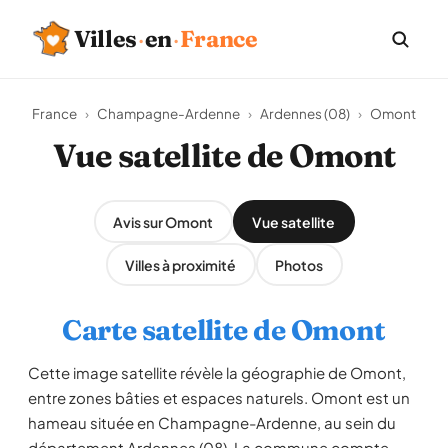
Villes
·
en
·
France
France
›
Champagne-Ardenne
›
Ardennes (08)
›
Omont
Vue satellite de Omont
Avis sur Omont
Vue satellite
Villes à proximité
Photos
Carte satellite de Omont
Cette image satellite révèle la géographie de Omont,
entre zones bâties et espaces naturels. Omont est un
hameau située en Champagne-Ardenne, au sein du
département Ardennes (08). La commune compte