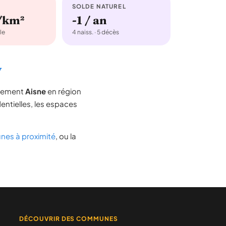
SOLDE NATUREL
/km²
-1 / an
le
4 naiss. · 5 décès
y
rtement
Aisne
en région
dentielles, les espaces
es à proximité
, ou la
DÉCOUVRIR DES COMMUNES