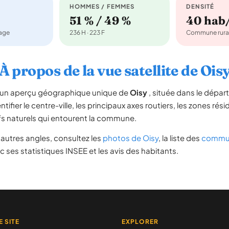
HOMMES / FEMMES
DENSITÉ
51 % / 49 %
40 hab
nage
236 H · 223 F
Commune rura
À propos de la vue satellite de Ois
re un aperçu géographique unique de
Oisy
, située dans le dépa
tifier le centre-ville, les principaux axes routiers, les zones rési
iefs naturels qui entourent la commune.
autres angles, consultez les
photos de Oisy
, la liste des
commun
 ses statistiques INSEE et les avis des habitants.
E SITE
EXPLORER