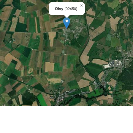
×
Oisy
(02450)