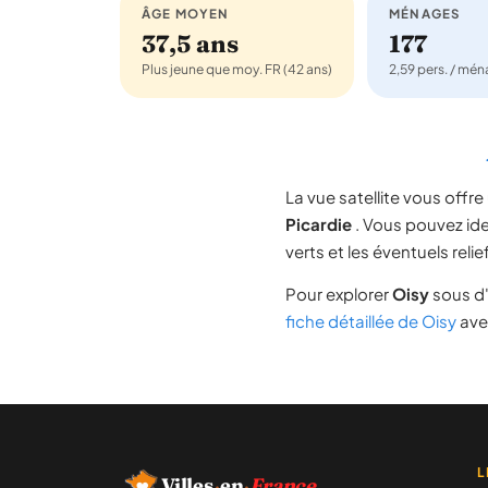
ÂGE MOYEN
MÉNAGES
37,5 ans
177
Plus jeune que moy. FR (42 ans)
2,59 pers. / mé
La vue satellite vous off
Picardie
. Vous pouvez iden
verts et les éventuels rel
Pour explorer
Oisy
sous d'
fiche détaillée de Oisy
avec
L
Villes
·
en
·
France