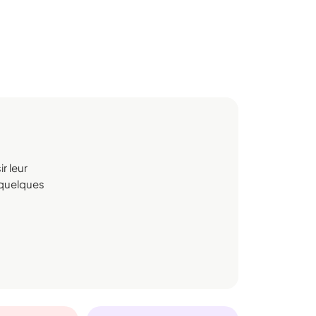
r leur
n quelques