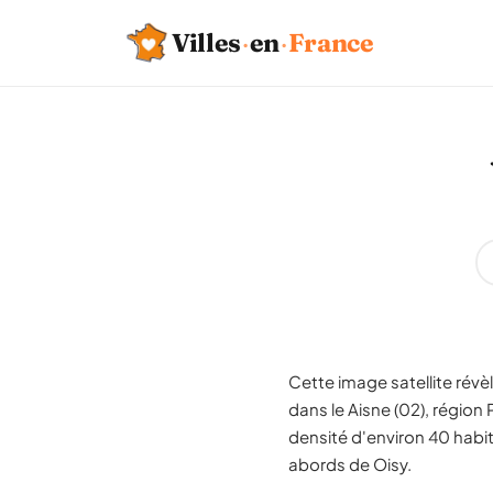
Villes
·
en
·
France
Cette image satellite révè
dans le Aisne (02), régio
densité d'environ 40 habita
abords de Oisy.