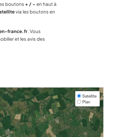
les boutons
+ / −
en haut à
atellite
via les boutons en
-en-france.fr
. Vous
ilier et les avis des
Satellite
Plan