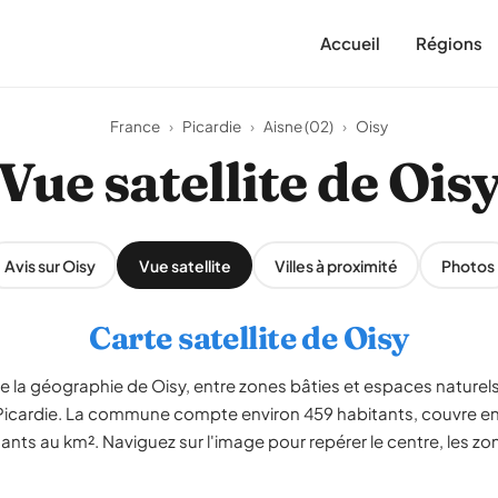
Accueil
Régions
France
›
Picardie
›
Aisne (02)
›
Oisy
Vue satellite de Ois
Avis sur Oisy
Vue satellite
Villes à proximité
Photos
Carte satellite de Oisy
le la géographie de Oisy, entre zones bâties et espaces naturels.
n Picardie. La commune compte environ 459 habitants, couvre env
nts au km². Naviguez sur l'image pour repérer le centre, les zone