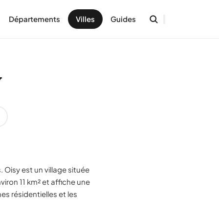
Départements
Villes
Guides
y
 Oisy est un village située
iron 11 km² et affiche une
s résidentielles et les