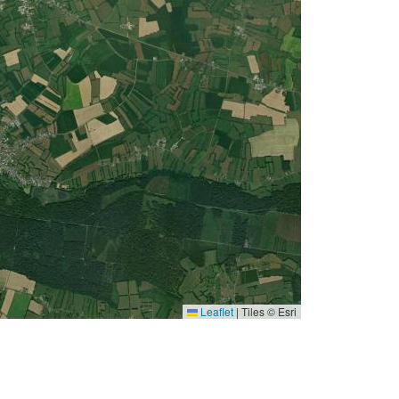
Leaflet
|
Tiles © Esri