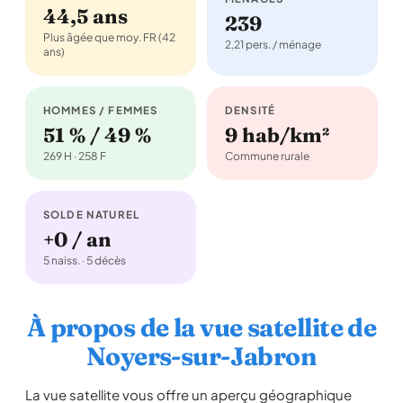
44,5 ans
239
Plus âgée que moy. FR (42
2,21 pers. / ménage
ans)
HOMMES / FEMMES
DENSITÉ
51 % / 49 %
9 hab/km²
269 H · 258 F
Commune rurale
SOLDE NATUREL
+0 / an
5 naiss. · 5 décès
À propos de la vue satellite de
Noyers-sur-Jabron
La vue satellite vous offre un aperçu géographique