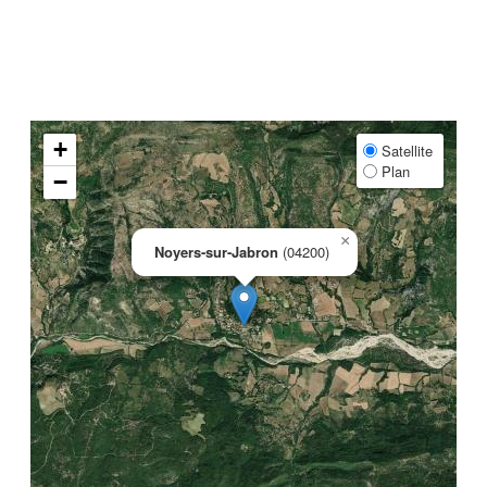
+
Satellite
Plan
−
×
Noyers-sur-Jabron
(04200)