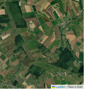
Leaflet
|
Tiles © Esri