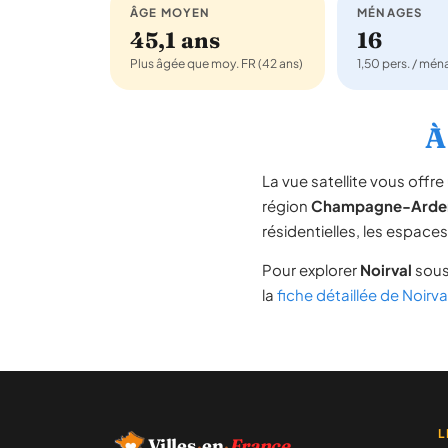
ÂGE MOYEN
MÉNAGES
45,1 ans
16
Plus âgée que moy. FR (42 ans)
1,50 pers. / mé
À
La vue satellite vous off
région
Champagne-Arde
résidentielles, les espace
Pour explorer
Noirval
sous
la
fiche détaillée de Noirva
L
Villes
·
en
·
France