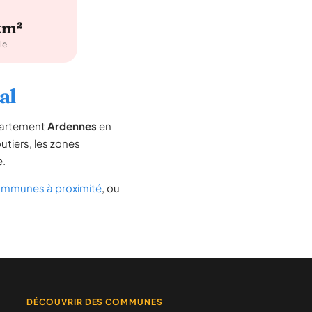
km²
le
al
épartement
Ardennes
en
outiers, les zones
e.
mmunes à proximité
, ou
DÉCOUVRIR DES COMMUNES