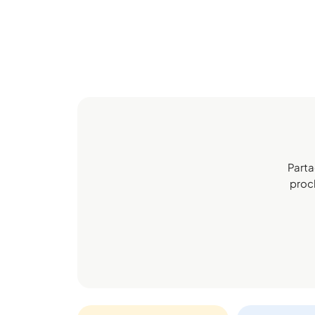
Parta
proch