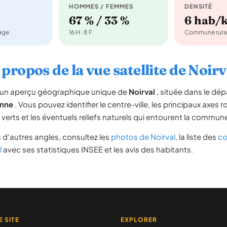
HOMMES / FEMMES
DENSITÉ
67 % / 33 %
6 hab/
nage
16 H · 8 F
Commune rura
 propos de la vue satellite de Noirv
re un aperçu géographique unique de
Noirval
, située dans le d
nne
. Vous pouvez identifier le centre-ville, les principaux axes r
s verts et les éventuels reliefs naturels qui entourent la commun
 d'autres angles, consultez les
photos de Noirval
, la liste des
co
l
avec ses statistiques INSEE et les avis des habitants.
E SITE
EXPLORER