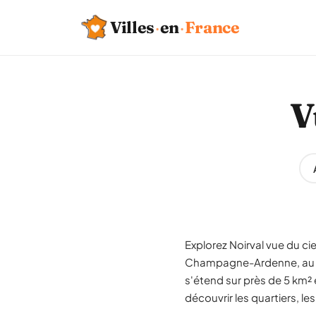
Villes
·
en
·
France
V
Explorez Noirval vue du ci
Champagne-Ardenne, au s
s'étend sur près de 5 km²
découvrir les quartiers, le