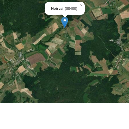
×
Noirval
(08400)