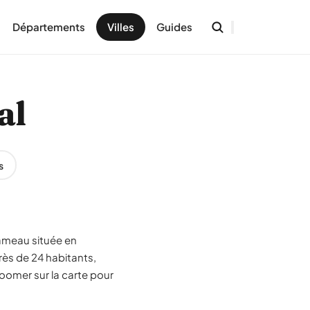
Départements
Villes
Guides
al
s
 hameau située en
s de 24 habitants,
oomer sur la carte pour