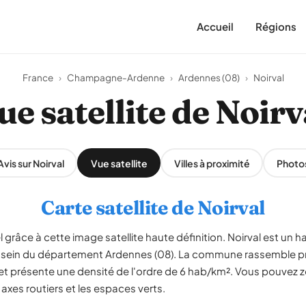
Accueil
Régions
France
›
Champagne-Ardenne
›
Ardennes (08)
›
Noirval
ue satellite de Noirv
Avis sur Noirval
Vue satellite
Villes à proximité
Photo
Carte satellite de Noirval
el grâce à cette image satellite haute définition. Noirval est un
ein du département Ardennes (08). La commune rassemble prè
 et présente une densité de l'ordre de 6 hab/km². Vous pouvez z
s axes routiers et les espaces verts.