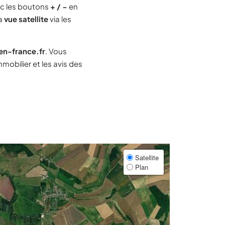
c les boutons
+ / −
en
la
vue satellite
via les
-en-france.fr
. Vous
obilier et les avis des
Satellite
Plan