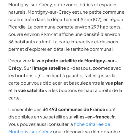
Montigny-sur-Crécy, entre zones bâties et espaces
naturels. Montigny-sur-Crécy est une petite commune
rurale située dans le département Aisne (02), en région
Picardie. La commune compte environ 299 habitants,
couvre environ 9 km² et affiche une densité d'environ
36 habitants au km². La carte interactive ci-dessous
permet d'explorer en détail le territoire communal.
Découvrez la
vue photo satellite de Montigny-sur-
Crécy
. Sur l'
image satellite
ci-dessous, zoomez avec
les boutons
+ / −
en haut à gauche, faites glisser la
carte pour vous déplacer, et basculez entre la
vue plan
et la
vue satellite
via les boutons en haut à droite de la
carte.
L'ensemble des
34 493 communes de France
sont
disponibles en vue satellite sur
villes-en-france.fr
.
Vous pouvez aussi consulter la
fiche détaillée de
Montigny-sur-Crécy
pour découvrir sa démographie,