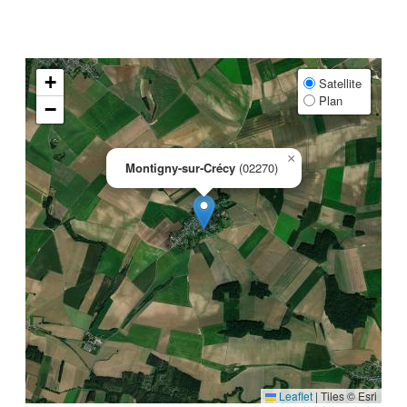
+
Satellite
Plan
−
×
Montigny-sur-Crécy
(02270)
Leaflet
|
Tiles © Esri