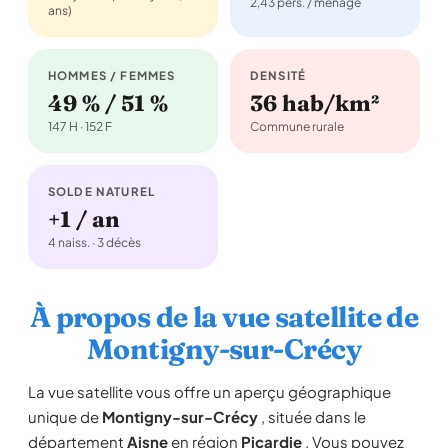
2,43 pers. / ménage
ans)
HOMMES / FEMMES
DENSITÉ
49 % / 51 %
36 hab/km²
147 H · 152 F
Commune rurale
SOLDE NATUREL
+1 / an
4 naiss. · 3 décès
À propos de la vue satellite de
Montigny-sur-Crécy
La vue satellite vous offre un aperçu géographique
unique de
Montigny-sur-Crécy
, située dans le
département
Aisne
en région
Picardie
. Vous pouvez