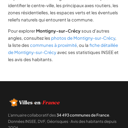
identifier le centre-ville, les principaux axes routiers, les
zones résidentielles, les espaces verts et les éventuels
reliefs naturels qui entourent la commune.
Pour explorer
Montigny-sur-Crécy
sous d'autres
angles, consultez les
photos de Montigny-sur-Crécy
,
la liste des
communes à proximité
, ou la
fiche détaillée
de Montigny-sur-Crécy
avec ses statistiques INSEE et
les avis des habitants.
Villes
·
en
·
France
L'annuaire collaboratif des
34 493 communes de France
.
Données INSEE, DVF, Géorisques · Avis des habitants depuis
2006.