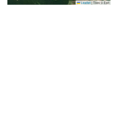
Leaflet
|
Tiles © Esri