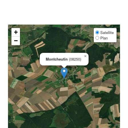
+
Satellite
Plan
−
×
Montcheutin
(08250)