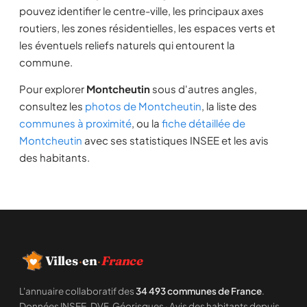
pouvez identifier le centre-ville, les principaux axes
routiers, les zones résidentielles, les espaces verts et
les éventuels reliefs naturels qui entourent la
commune.
Pour explorer
Montcheutin
sous d'autres angles,
consultez les
photos de Montcheutin
, la liste des
communes à proximité
, ou la
fiche détaillée de
Montcheutin
avec ses statistiques INSEE et les avis
des habitants.
Villes
·
en
·
France
L'annuaire collaboratif des
34 493 communes de France
.
Données INSEE, DVF, Géorisques · Avis des habitants depuis