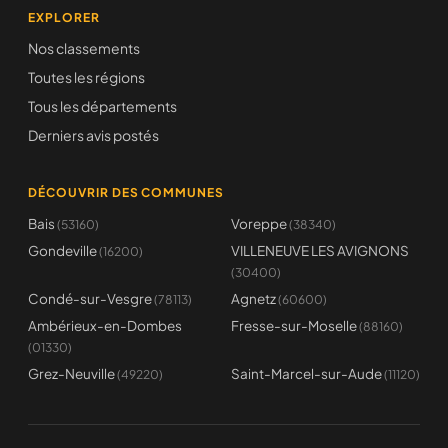
EXPLORER
Nos classements
Toutes les régions
Tous les départements
Derniers avis postés
DÉCOUVRIR DES COMMUNES
Bais
Voreppe
(53160)
(38340)
Gondeville
VILLENEUVE LES AVIGNONS
(16200)
(30400)
Condé-sur-Vesgre
Agnetz
(78113)
(60600)
Ambérieux-en-Dombes
Fresse-sur-Moselle
(88160)
(01330)
Grez-Neuville
Saint-Marcel-sur-Aude
(49220)
(11120)