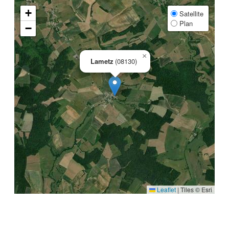
+
Satellite
Plan
−
×
Lametz
(08130)
Leaflet
|
Tiles © Esri