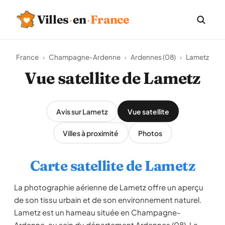
Villes
·
en
·
France
France
›
Champagne-Ardenne
›
Ardennes (08)
›
Lametz
Vue satellite de Lametz
Avis sur Lametz
Vue satellite
Villes à proximité
Photos
Carte satellite de Lametz
La photographie aérienne de Lametz offre un aperçu
de son tissu urbain et de son environnement naturel.
Lametz est un hameau située en Champagne-
Ardenne, au sein du département Ardennes (08). La