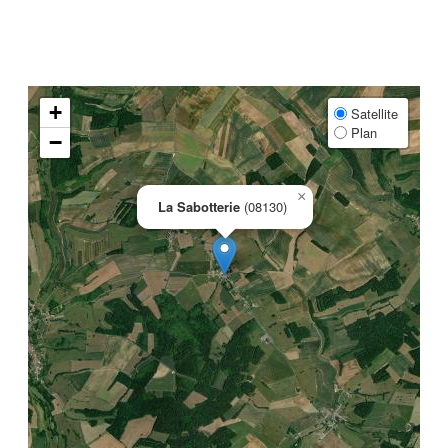
+
Satellite
Plan
−
×
La Sabotterie
(08130)