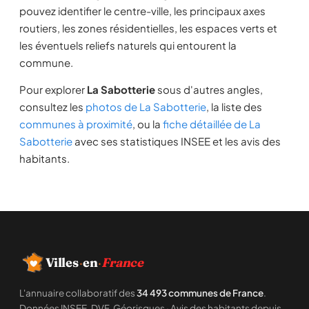
pouvez identifier le centre-ville, les principaux axes
routiers, les zones résidentielles, les espaces verts et
les éventuels reliefs naturels qui entourent la
commune.
Pour explorer
La Sabotterie
sous d'autres angles,
consultez les
photos de La Sabotterie
, la liste des
communes à proximité
, ou la
fiche détaillée de La
Sabotterie
avec ses statistiques INSEE et les avis des
habitants.
Villes
·
en
·
France
L'annuaire collaboratif des
34 493 communes de France
.
Données INSEE, DVF, Géorisques · Avis des habitants depuis