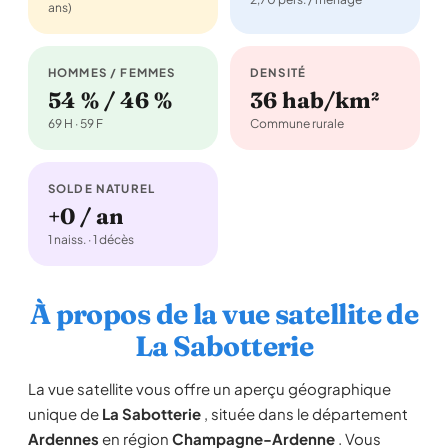
ans)
HOMMES / FEMMES
DENSITÉ
54 % / 46 %
36 hab/km²
69 H · 59 F
Commune rurale
SOLDE NATUREL
+0 / an
1 naiss. · 1 décès
À propos de la vue satellite de
La Sabotterie
La vue satellite vous offre un aperçu géographique
unique de
La Sabotterie
, située dans le département
Ardennes
en région
Champagne-Ardenne
. Vous