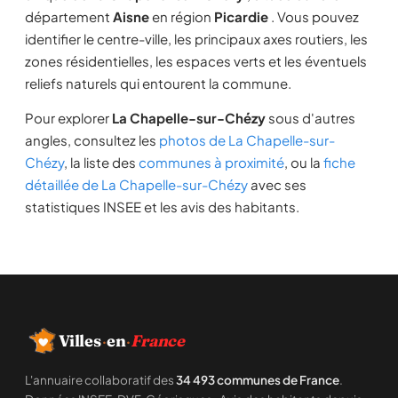
département
Aisne
en région
Picardie
. Vous pouvez
identifier le centre-ville, les principaux axes routiers, les
zones résidentielles, les espaces verts et les éventuels
reliefs naturels qui entourent la commune.
Pour explorer
La Chapelle-sur-Chézy
sous d'autres
angles, consultez les
photos de La Chapelle-sur-
Chézy
, la liste des
communes à proximité
, ou la
fiche
détaillée de La Chapelle-sur-Chézy
avec ses
statistiques INSEE et les avis des habitants.
Villes
·
en
·
France
L'annuaire collaboratif des
34 493 communes de France
.