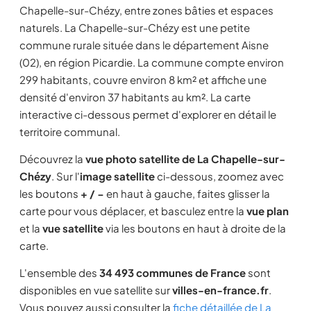
Chapelle-sur-Chézy, entre zones bâties et espaces
naturels. La Chapelle-sur-Chézy est une petite
commune rurale située dans le département Aisne
(02), en région Picardie. La commune compte environ
299 habitants, couvre environ 8 km² et affiche une
densité d'environ 37 habitants au km². La carte
interactive ci-dessous permet d'explorer en détail le
territoire communal.
Découvrez la
vue photo satellite de La Chapelle-sur-
Chézy
. Sur l'
image satellite
ci-dessous, zoomez avec
les boutons
+ / −
en haut à gauche, faites glisser la
carte pour vous déplacer, et basculez entre la
vue plan
et la
vue satellite
via les boutons en haut à droite de la
carte.
L'ensemble des
34 493 communes de France
sont
disponibles en vue satellite sur
villes-en-france.fr
.
Vous pouvez aussi consulter la
fiche détaillée de La