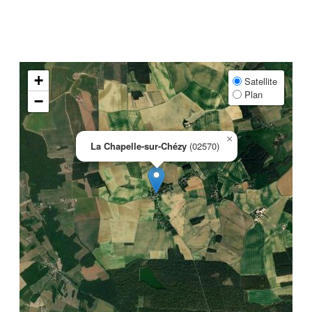
+
Satellite
Plan
−
×
La Chapelle-sur-Chézy
(02570)