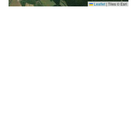
Leaflet
|
Tiles © Esri