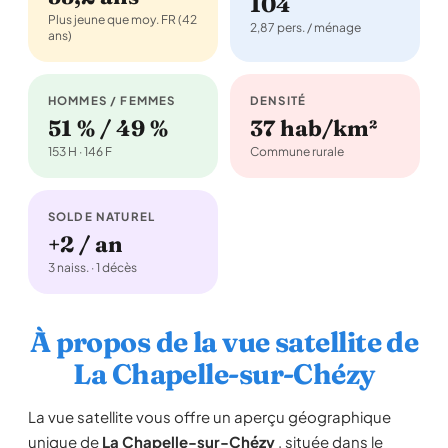
104
Plus jeune que moy. FR (42
2,87 pers. / ménage
ans)
HOMMES / FEMMES
DENSITÉ
51 % / 49 %
37 hab/km²
153 H · 146 F
Commune rurale
SOLDE NATUREL
+2 / an
3 naiss. · 1 décès
À propos de la vue satellite de
La Chapelle-sur-Chézy
La vue satellite vous offre un aperçu géographique
unique de
La Chapelle-sur-Chézy
, située dans le