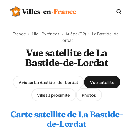
Villes
·
en
·
France
France
›
Midi-Pyrénées
›
Ariège (09)
›
La Bastide-de-
Lordat
Vue satellite de La
Bastide-de-Lordat
Avis sur La Bastide-de-Lordat
Vue satellite
Villes à proximité
Photos
Carte satellite de La Bastide-
de-Lordat