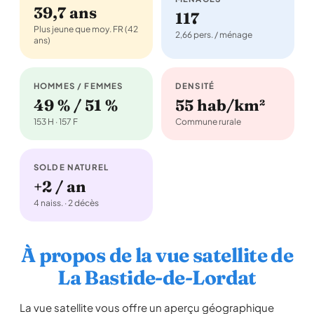
39,7 ans
117
Plus jeune que moy. FR (42
2,66 pers. / ménage
ans)
HOMMES / FEMMES
DENSITÉ
49 % / 51 %
55 hab/km²
153 H · 157 F
Commune rurale
SOLDE NATUREL
+2 / an
4 naiss. · 2 décès
À propos de la vue satellite de
La Bastide-de-Lordat
La vue satellite vous offre un aperçu géographique