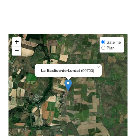
+
Satellite
Plan
−
×
La Bastide-de-Lordat
(09700)