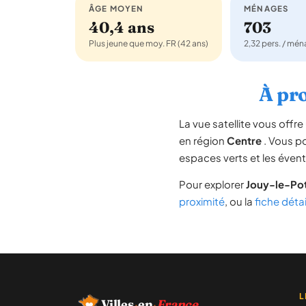
ÂGE MOYEN
MÉNAGES
40,4 ans
703
Plus jeune que moy. FR (42 ans)
2,32 pers. / mé
À pro
La vue satellite vous off
en région
Centre
. Vous po
espaces verts et les évent
Pour explorer
Jouy-le-Pot
proximité
, ou la
fiche déta
L
Villes
·
en
·
France