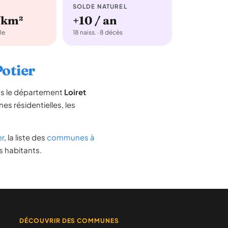
SOLDE NATUREL
/km²
+10 / an
le
18 naiss. · 8 décès
Potier
ns le département
Loiret
nes résidentielles, les
er
, la liste des
communes à
s habitants.
DÉCOUVRIR DES COMMUNES