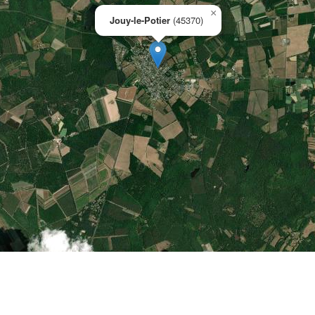
×
Jouy-le-Potier
(45370)