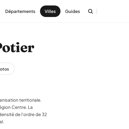
Départements
Villes
Guides
Potier
otos
nisation territoriale.
région Centre. La
ensité de l'ordre de 32
l.