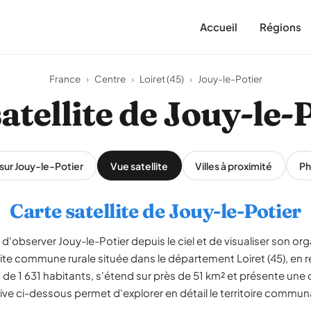
Accueil
Régions
France
›
Centre
›
Loiret (45)
›
Jouy-le-Potier
atellite de Jouy-le-
 sur Jouy-le-Potier
Vue satellite
Villes à proximité
Ph
Carte satellite de Jouy-le-Potier
d'observer Jouy-le-Potier depuis le ciel et de visualiser son orga
ite commune rurale située dans le département Loiret (45), en 
 1 631 habitants, s'étend sur près de 51 km² et présente une d
ive ci-dessous permet d'explorer en détail le territoire communa