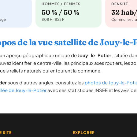
HOMMES / FEMMES
DENSITÉ
50 % / 50 %
32 hab
nage
808 H · 823 F
Commune rura
pos de la vue satellite de Jouy-le-
re un aperçu géographique unique de
Jouy-le-Potier
, située da
uvez identifier le centre-ville, les principaux axes routiers, les zo
uels reliefs naturels qui entourent la commune.
ier
sous d'autres angles, consultez les
photos de Jouy-le-Poti
illée de Jouy-le-Potier
avec ses statistiques INSEE et les avis de
E SITE
EXPLORER