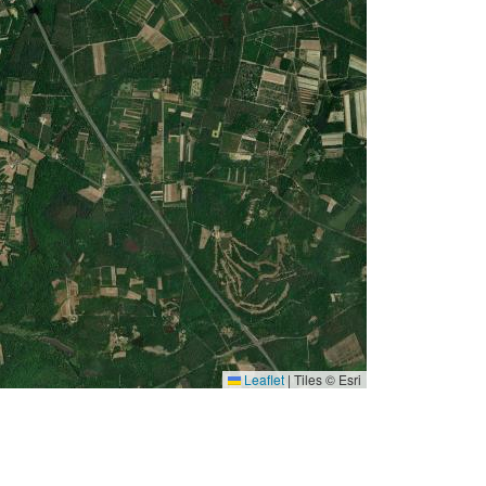
Leaflet
|
Tiles © Esri