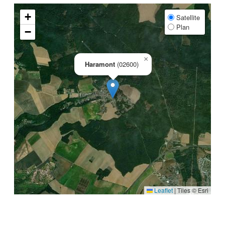
+
Satellite
Plan
−
×
Haramont
(02600)
Leaflet
|
Tiles © Esri