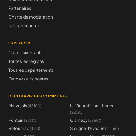
Partenaires
Charte de modération
Nous contacter
EXPLORER
Nos classements
Toutes les régions
Tous les départements
Derniers avis postés
DÉCOUVRIR DES COMMUNES
Marvejols
La Vicomté-sur-Rance
(48100)
(22690)
Fontain
Clamecy
(25660)
(58500)
Retournac
Savigné-l'Évêque
(43130)
(72460)