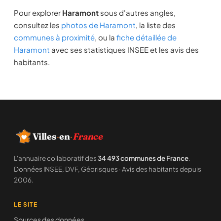
Pour explorer
Haramont
sous d'autres angles,
consultez les
photos de Haramont
, la liste des
communes à proximité
, ou la
fiche détaillée de
Haramont
avec ses statistiques INSEE et les avis des
habitants.
Villes
·
en
·
France
L'annuaire collaboratif des
34 493 communes de France
.
Données INSEE, DVF, Géorisques · Avis des habitants depuis
2006.
LE SITE
Sources des données