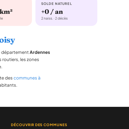
SOLDE NATUREL
/km²
+0 / an
le
2 naiss. · 2 décès
oisy
le département
Ardennes
s routiers, les zones
e.
iste des
communes à
abitants.
DÉCOUVRIR DES COMMUNES