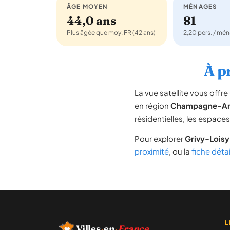
ÂGE MOYEN
MÉNAGES
44,0 ans
81
Plus âgée que moy. FR (42 ans)
2,20 pers. / mé
À p
La vue satellite vous off
en région
Champagne-Ar
résidentielles, les espace
Pour explorer
Grivy-Loisy
proximité
, ou la
fiche déta
L
Villes
·
en
·
France