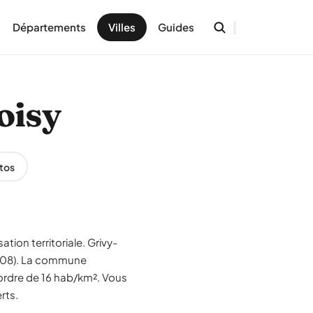
Départements
Villes
Guides
oisy
tos
tion territoriale. Grivy-
(08). La commune
'ordre de 16 hab/km². Vous
rts.