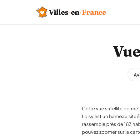
Villes
·
en
·
France
Vue
Avi
Cette vue satellite permet 
Loisy est un hameau sit
rassemble près de 183 hab
pouvez zoomer sur la carte 