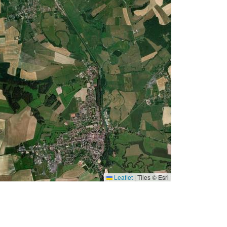
Leaflet
|
Tiles © Esri