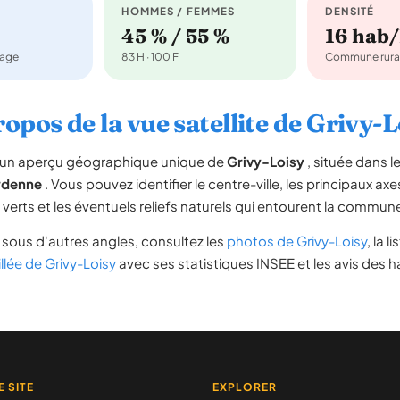
HOMMES / FEMMES
DENSITÉ
45 % / 55 %
16 hab
nage
83 H · 100 F
Commune rura
ropos de la vue satellite de Grivy-L
re un aperçu géographique unique de
Grivy-Loisy
, située dans 
denne
. Vous pouvez identifier le centre-ville, les principaux axe
s verts et les éventuels reliefs naturels qui entourent la commun
sous d'autres angles, consultez les
photos de Grivy-Loisy
, la l
illée de Grivy-Loisy
avec ses statistiques INSEE et les avis des h
E SITE
EXPLORER