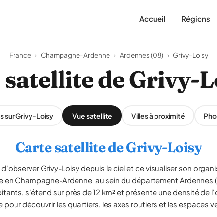
Accueil
Régions
France
›
Champagne-Ardenne
›
Ardennes (08)
›
Grivy-Loisy
 satellite de Grivy-L
s sur Grivy-Loisy
Vue satellite
Villes à proximité
Pho
Carte satellite de Grivy-Loisy
d'observer Grivy-Loisy depuis le ciel et de visualiser son organisa
uée en Champagne-Ardenne, au sein du département Ardennes 
itants, s'étend sur près de 12 km² et présente une densité de l
pour découvrir les quartiers, les axes routiers et les espaces ve