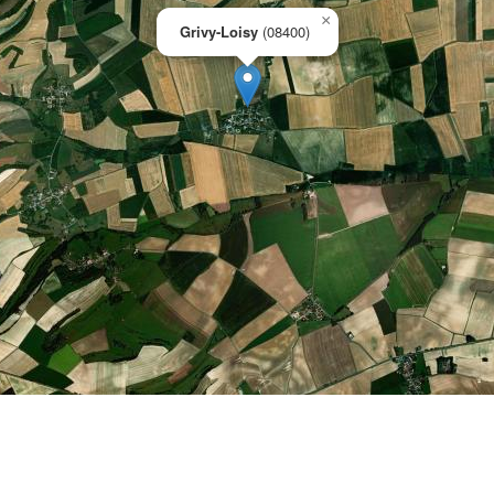
×
Grivy-Loisy
(08400)