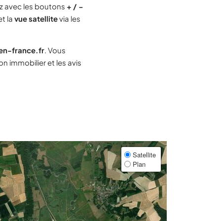
z avec les boutons
+ / −
et la
vue satellite
via les
-en-france.fr
. Vous
 immobilier et les avis
Satellite
Plan